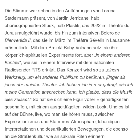
Die Stimme war schon in den Aufführungen von Lorena
Stadelmann präsent, von Jardin Jerricane, halb
choreographierten Stück, halb Plastik, das 2022 im Théâtre du
Jura uraufgeführt wurde, bis hin zum intensiven Bolero de
Bienvenida II
, das sie im März im Théâtre Sévelin in Lausanne
präsentierte. Mit dem Projekt Baby Volcano setzt sie ihre
körperlich-spirituellen Experimente fort, aber „
in einem anderen
Kontext
“, wie sie in einem Interview mit dem nationalen
Radiosender RTS erklärt. Das Konzert wird so zu „
einem
Werkzeug, um ein anderes Publikum zu berühren, jünger als
jenes der meisten Theater. Ich habe mich immer gefragt, wie ich
meine Generation ansprechen kann, ich glaube, dass die Musik
dies zulässt.
“ So hat sie sich eine Figur voller Eigenartigkeiten
geschaffen, mit einem ausgeklügelten, wilden Look. Und es ist
auf der Bühne, live, wo man sie hören muss, zwischen
Expressionismus und Stammes-Atmosphäre, lebendigen
Interpretationen und desartikulierten Bewegungen, die ebenso
an die Straßenkultur wie an sakrale Riten erinnern.