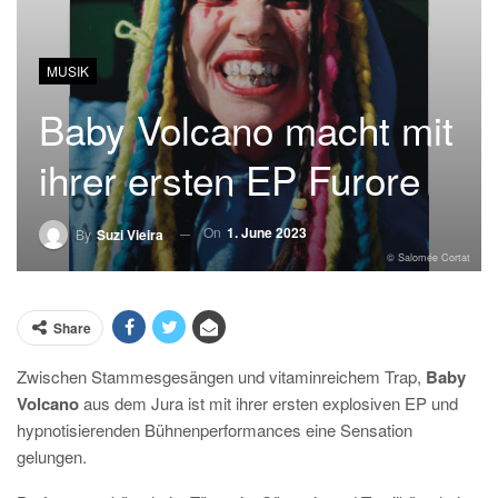
MUSIK
Baby Volcano macht mit
ihrer ersten EP Furore
On
1. June 2023
By
Suzi Vieira
© Salomée Cortat
Share
Zwischen Stammesgesängen und vitaminreichem Trap,
Baby
Volcano
aus dem Jura ist mit ihrer ersten explosiven EP und
hypnotisierenden Bühnenperformances eine Sensation
gelungen.