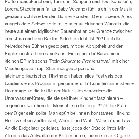
Performancekünstlerin, Tänzerin, Sängerin und Textilkünstlerin,
Lorena Stadelmann (alias Baby Volcano) fühlt sich in der Musik
genauso wohl wie bei den Bühnenkünsten. Die in Buenos Aires
ausgebildete Schweizerin mit guatemaltekischen Wurzeln, die
heute auf einem idyllischen Bauernhof an der Grenze zwischen
dem Jura und dem Kanton Solothurn lebt, ist 2021 auf die
helvetischen Bühnen gestolpert, mit der Abruptheit und der
Explosionskraft eines Vulkans. Einzig auf der Basis einer
kleinen EP mit sechs Titel
n Síndrome Premenstrual
, mit einer
Mischung aus Trap, Stammesgesängen und
lateinamerikanischen Rhythmen haben alles Festivals des
Landes sie ins Programm genommen. Ihr Künstlername ist eine
Hommage an die Kräfte der Natur – insbesondere die
Unterwasser-Krater, die sie seit ihrer Kindheit faszinieren –,
gegenüber welchen der Mensch, so die junge 27jährige Frau,
demütiger sein sollte. Man spürt bei ihr ein konstantes Hin-und
Her zwischen Zärtlichkeit, Wärme und Wut – Wasser und Lava.
An die Erdgeister gerichtet, lässt jedes der Stücke ihres Mini-
Albums das Aufwallen der Körper hören, indem sie an Organe