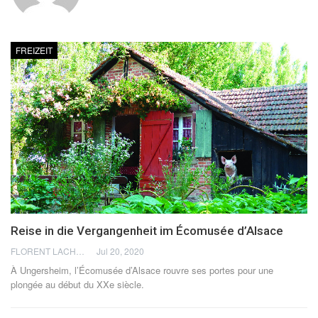
FREIZEIT
Reise in die Vergangenheit im Écomusée d’Alsace
FLORENT LACHÈVRE
Jul 20, 2020
À Ungersheim, l’Écomusée d’Alsace rouvre ses portes pour une
plongée au début du XXe siècle.