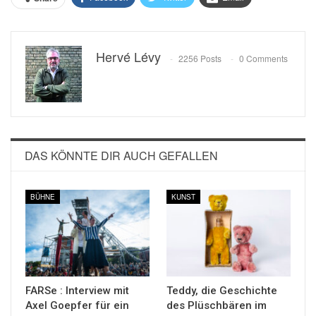
Hervé Lévy
2256 Posts
0 Comments
DAS KÖNNTE DIR AUCH GEFALLEN
BÜHNE
KUNST
FARSe : Interview mit
Teddy, die Geschichte
Axel Goepfer für ein
des Plüschbären im