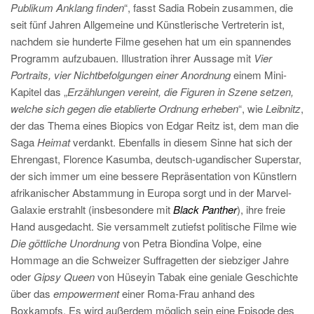
Publikum Anklang finden
“, fasst Sadia Robein zusammen, die
seit fünf Jahren Allgemeine und Künstlerische Vertreterin ist,
nachdem sie hunderte Filme gesehen hat um ein spannendes
Programm aufzubauen. Illustration ihrer Aussage mit
Vier
Portraits, vier Nichtbefolgungen einer Anordnung
einem Mini-
Kapitel das „
Erzählungen vereint, die Figuren in Szene setzen,
welche sich gegen die etablierte Ordnung erheben
“, wie
Leibnitz
,
der das Thema eines Biopics von Edgar Reitz ist, dem man die
Saga
Heimat
verdankt. Ebenfalls in diesem Sinne hat sich der
Ehrengast, Florence Kasumba, deutsch-ugandischer Superstar,
der sich immer um eine bessere Repräsentation von Künstlern
afrikanischer Abstammung in Europa sorgt und in der Marvel-
Galaxie erstrahlt (insbesondere mit
Black Panther
), ihre freie
Hand ausgedacht. Sie versammelt zutiefst politische Filme wie
Die göttliche Unordnung
von Petra Biondina Volpe, eine
Hommage an die Schweizer Suffragetten der siebziger Jahre
oder
Gipsy Queen
von Hüseyin Tabak eine geniale Geschichte
über das
empowerment
einer Roma-Frau anhand des
Boxkampfs. Es wird außerdem möglich sein eine Episode des