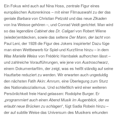
Ein Fokus wird auch auf Nina Hoss, zentrale Figur eines
europäischen Autorenkinos – mit einer Filmauswahl zu der das
geniale
Barbara
von Christian Petzold und das neue
Zikaden
von Ina Weisse gehören –, und Conrad Veidt gerichtet. Man wird
so das legendäre
Cabinet des Dr. Caligari
von Robert Wiene
(wieder)entdecken, sowie das seltene
Der Mann, der lacht
von
Paul Leni, der 1928 die Figur des Jokers inspirierte! Dazu füge
man einen Wettbewerb für Spiel-und Kurzfilme hinzu – in dem
Was Marielle Weiss
von Frédéric Hambalek aufhorchen lässt –
und zahlreiche Voraufführungen, wie jene von
Austroschwarz
,
einem Dokumentarfilm, der zeigt, was es heißt ständig auf seine
Hautfarbe reduziert zu werden. Wir erwarten auch ungeduldig
den nächsten Fatih Akin:
Amrum,
eine Überlegung zum Sturz
des Nationalsozialismus. Und schließlich wird einer weiteren
Persönlichkeit freie Hand gelassen: Rodolphe Burger. Er
„
programmiert auch einen Abend Musik im Augenblick, der es
erlaubt neue Brücken zu schlagen
“, fügt Sadia Robein hinzu –
der auf subtile Weise das Universum des Musikers erkunden