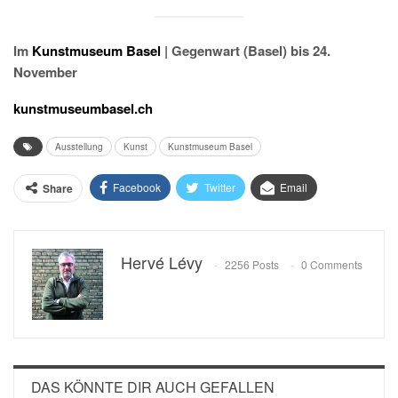
Im
Kunstmuseum Basel
| Gegenwart (Basel) bis 24.
November
kunstmuseumbasel.ch
Ausstellung
Kunst
Kunstmuseum Basel
Facebook
Twitter
Email
Share
Hervé Lévy
2256 Posts
0 Comments
DAS KÖNNTE DIR AUCH GEFALLEN