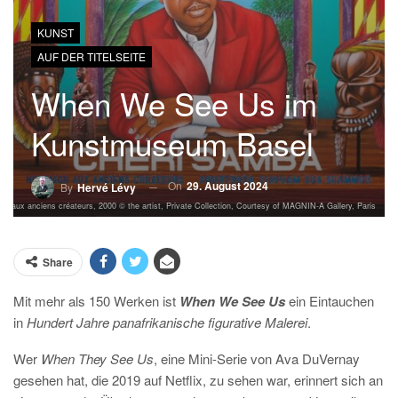
KUNST
AUF DER TITELSEITE
When We See Us im
Kunstmuseum Basel
On
29. August 2024
By
Hervé Lévy
aux anciens créateurs, 2000 © the artist, Private Collection, Courtesy of MAGNIN-A Gallery, Paris
Share
Mit mehr als 150 Werken ist
When We See Us
ein Eintauchen
in
Hundert Jahre panafrikanische figurative Malerei
.
Wer
When They See Us
, eine Mini-Serie von Ava DuVernay
gesehen hat, die 2019 auf Netflix, zu sehen war, erinnert sich an