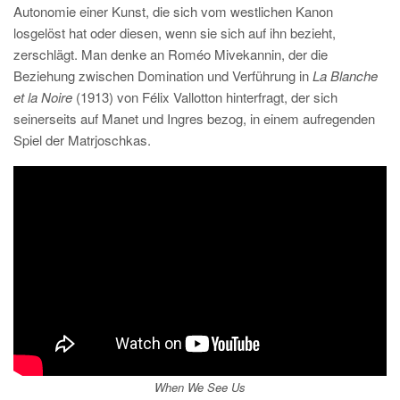
Autonomie einer Kunst, die sich vom westlichen Kanon
losgelöst hat oder diesen, wenn sie sich auf ihn bezieht,
zerschlägt. Man denke an Roméo Mivekannin, der die
Beziehung zwischen Domination und Verführung in
La Blanche
et la Noire
(1913) von Félix Vallotton hinterfragt, der sich
seinerseits auf Manet und Ingres bezog, in einem aufregenden
Spiel der Matrjoschkas.
When We See Us