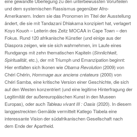
eine gewandte Überlegung zu den unterbewussten Vorurteilen
und dem systemischen Rassismus gegenüber Afro-
Amerikanern. Indem sie das Pronomen im Titel der Ausstellung
ändert, die sie mit Tandazani Dhlakama konzipiert hat, verlagert
Koyo Kouoh – Leiterin des Zeitz MOCAA in Cape Town – den
Fokus. Rund 120 afrikanische Künstler (und einige aus der
Diaspora zeigen, wie sie sich wahrnehmen, im Laufe eines
Rundgangs mit zehn thematischen Kapiteln (
Sinnlichkeit
,
Spiritualität
, etc.), der mit Triumph und Emanzipation beginnt:
Hier entfalten sich Ikonen wie
Obama Revolution
(2009) von
Chéri Chérin,
Hommage aux anciens créateurs
(2000) von
Chéri Samba, eine kritische Version einer Geschichte, die sich
auf den Westen konzentriert (und eine legitime Hinterfragung der
Legitimität der außereuropäischen Kunst in den Museen
Europas), oder auch
Tableau vivant III : Oasis
(2020). In diesem
langgestreckten Gemälde vermittelt Katlego Tlabela eine
interessante Vision der südafrikanischen Gesellschaft nach
dem Ende der Apartheid.