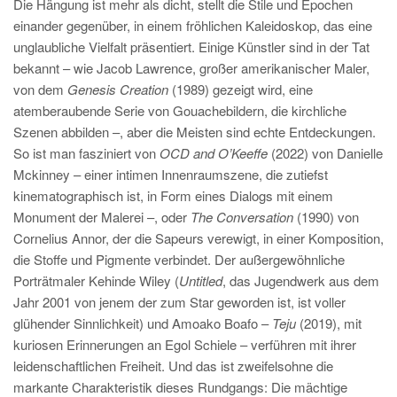
Die Hängung ist mehr als dicht, stellt die Stile und Epochen
einander gegenüber, in einem fröhlichen Kaleidoskop, das eine
unglaubliche Vielfalt präsentiert. Einige Künstler sind in der Tat
bekannt – wie Jacob Lawrence, großer amerikanischer Maler,
von dem
Genesis Creation
(1989) gezeigt wird, eine
atemberaubende Serie von Gouachebildern, die kirchliche
Szenen abbilden –, aber die Meisten sind echte Entdeckungen.
So ist man fasziniert von
OCD and O’Keeffe
(2022) von Danielle
Mckinney – einer intimen Innenraumszene, die zutiefst
kinematographisch ist, in Form eines Dialogs mit einem
Monument der Malerei –, oder
The Conversation
(1990) von
Cornelius Annor, der die Sapeurs verewigt, in einer Komposition,
die Stoffe und Pigmente verbindet. Der außergewöhnliche
Porträtmaler Kehinde Wiley (
Untitled
, das Jugendwerk aus dem
Jahr 2001 von jenem der zum Star geworden ist, ist voller
glühender Sinnlichkeit) und Amoako Boafo –
Teju
(2019), mit
kuriosen Erinnerungen an Egol Schiele – verführen mit ihrer
leidenschaftlichen Freiheit. Und das ist zweifelsohne die
markante Charakteristik dieses Rundgangs: Die mächtige