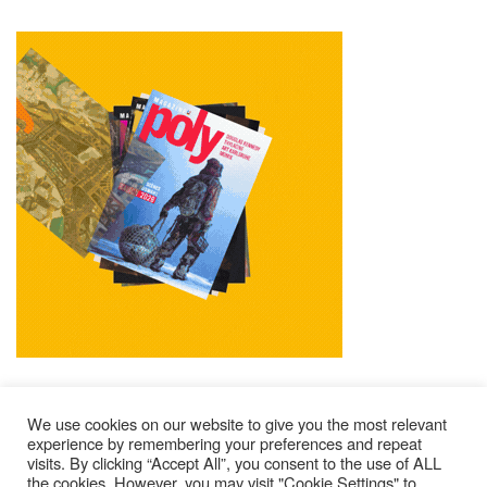
We use cookies on our website to give you the most relevant
experience by remembering your preferences and repeat
visits. By clicking “Accept All”, you consent to the use of ALL
Impressum
Kontakt
Alle Ausgaben Lesen
the cookies. However, you may visit "Cookie Settings" to