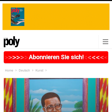
>
>
>
>
>
>
>
>
>
>
>
>
>
>
>
>
>
<
<
<
<
<
<
<
Abonnieren Sie sich!
Home
Deutsch
Kunst