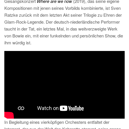
Gesangskonzert
Where are we now
(2019), das seine eigene
Kompositionen mit jenen seines Vorbilds kombinierte, ist Sven
Ratzke zurück mit dem letzten Akt seiner Trilogie zu Ehren der
Glam-Rock-Legende. Der deutsch-niederländische Performer
taucht in der Tat, ein letztes Mal, in das weitverzweigte Werk
von Bowie ein, mit einer funkelnden und persönlichen Show, die
ihm würdig ist.
In Begleitung eines vierköpfigen Orchesters entfaltet der
Interpret, der aus der Welt des Kabaretts stammt, seine ganze