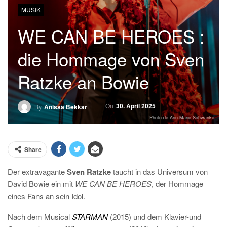
MUSIK
WE CAN BE HEROES :
die Hommage von Sven
Ratzke an Bowie
On
30. April 2025
By
Anissa Bekkar
Photo de Ann-Marie Schwanke
Share
Der extravagante
Sven Ratzke
taucht in das Universum von
David Bowie ein mit
WE CAN BE HEROES
, der Hommage
eines Fans an sein Idol.
Nach dem Musical
STARMAN
(2015) und dem Klavier-und