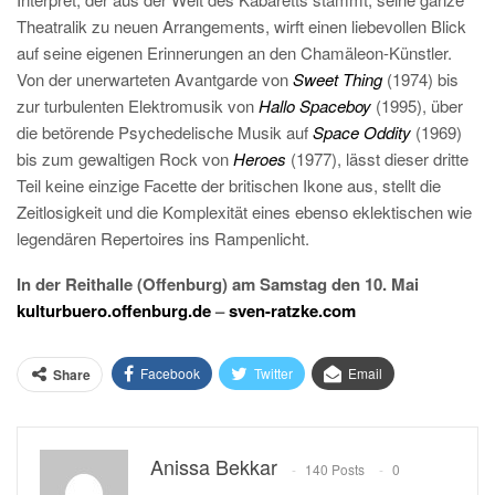
Theatralik zu neuen Arrangements, wirft einen liebevollen Blick
auf seine eigenen Erinnerungen an den Chamäleon-Künstler.
Von der unerwarteten Avantgarde von
Sweet Thing
(1974) bis
zur turbulenten Elektromusik von
Hallo Spaceboy
(1995), über
die betörende Psychedelische Musik auf
Space Oddity
(1969)
bis zum gewaltigen Rock von
Heroes
(1977), lässt dieser dritte
Teil keine einzige Facette der britischen Ikone aus, stellt die
Zeitlosigkeit und die Komplexität eines ebenso eklektischen wie
legendären Repertoires ins Rampenlicht.
In der Reithalle (Offenburg) am Samstag den 10. Mai
kulturbuero.offenburg.de
–
sven-ratzke.com
Facebook
Twitter
Email
Share
Anissa Bekkar
140 Posts
0