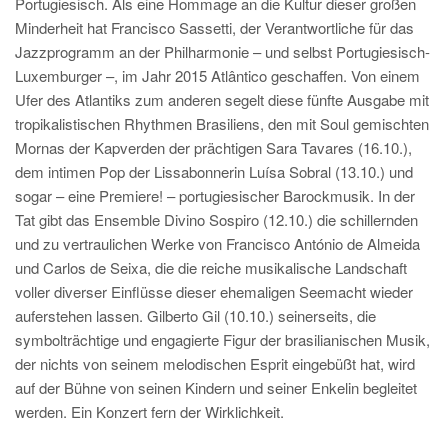
Portugiesisch. Als eine Hommage an die Kultur dieser großen
Minderheit hat Francisco Sassetti, der Verantwortliche für das
Jazzprogramm an der Philharmonie – und selbst Portugiesisch-
Luxemburger –, im Jahr 2015 Atlântico geschaffen. Von einem
Ufer des Atlantiks zum anderen segelt diese fünfte Ausgabe mit
tropikalistischen Rhythmen Brasiliens, den mit Soul gemischten
Mornas der Kapverden der prächtigen Sara Tavares (16.10.),
dem intimen Pop der Lissabonnerin Luísa Sobral (13.10.) und
sogar – eine Premiere! – portugiesischer Barockmusik. In der
Tat gibt das Ensemble Divino Sospiro (12.10.) die schillernden
und zu vertraulichen Werke von Francisco António de Almeida
und Carlos de Seixa, die die reiche musikalische Landschaft
voller diverser Einflüsse dieser ehemaligen Seemacht wieder
auferstehen lassen. Gilberto Gil (10.10.) seinerseits, die
symbolträchtige und engagierte Figur der brasilianischen Musik,
der nichts von seinem melodischen Esprit eingebüßt hat, wird
auf der Bühne von seinen Kindern und seiner Enkelin begleitet
werden. Ein Konzert fern der Wirklichkeit.