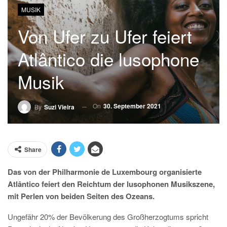
MUSIK
Von Ufer zu Ufer feiert
Atlântico die lusophone
Musik
On
30. September 2021
By
Suzi Vieira
Share
Das von der Philharmonie de Luxembourg organisierte
Atlântico feiert den Reichtum der lusophonen Musikszene,
mit Perlen von beiden Seiten des Ozeans.
Ungefähr 20% der Bevölkerung des Großherzogtums spricht