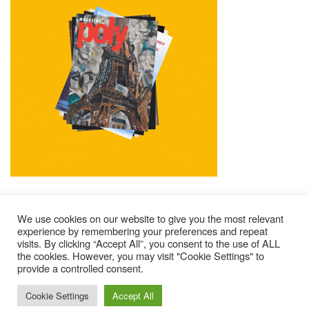
We use cookies on our website to give you the most relevant
experience by remembering your preferences and repeat
visits. By clicking “Accept All”, you consent to the use of ALL
Impressum
Kontakt
Alle Ausgaben Lesen
the cookies. However, you may visit "Cookie Settings" to
provide a controlled consent.
POLY Abonnieren
Wer Sind Wir ?
© 2025 – Magazine Poly – BKN
Cookie Settings
Accept All