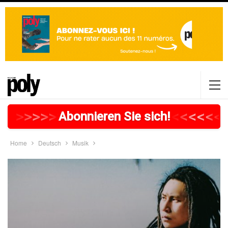
>
>
>
>
>
>
>
>
>
>
>
>
>
>
>
>
>
<
<
<
<
<
<
<
Abonnieren Sie sich!
Home
Deutsch
Musik