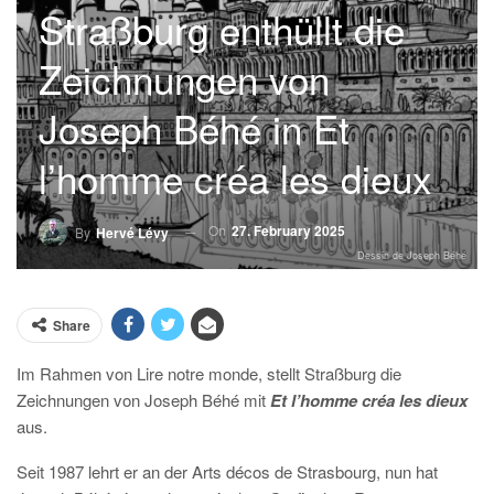
Straßburg enthüllt die
Zeichnungen von
Joseph Béhé in Et
l’homme créa les dieux
On
27. February 2025
By
Hervé Lévy
Dessin de Joseph Béhé
Share
Im Rahmen von Lire notre monde, stellt Straßburg die
Zeichnungen von Joseph Béhé mit
Et l’homme créa les dieux
aus.
Seit 1987 lehrt er an der Arts décos de Strasbourg, nun hat