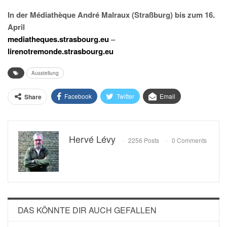
In der Médiathèque André Malraux (Straßburg) bis zum 16.
April
mediatheques.strasbourg.eu
–
lirenotremonde.strasbourg.eu
Ausstellung
Facebook
Twitter
Email
Share
Hervé Lévy
2256 Posts
0 Comments
DAS KÖNNTE DIR AUCH GEFALLEN