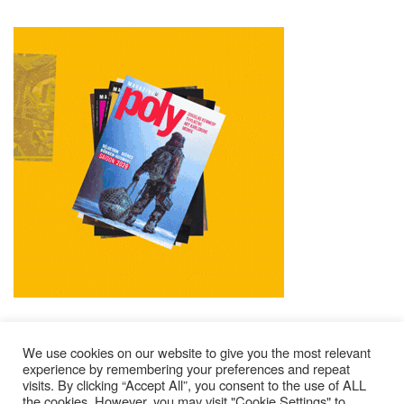
We use cookies on our website to give you the most relevant
experience by remembering your preferences and repeat
visits. By clicking “Accept All”, you consent to the use of ALL
Impressum
Kontakt
Alle Ausgaben Lesen
the cookies. However, you may visit "Cookie Settings" to