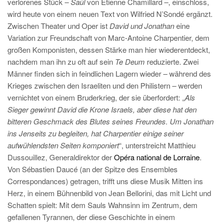
verlorenes Stück –
Saül
von Étienne Chamillard –, einschloss,
wird heute von einem neuen Text von Wilfried N’Sondé ergänzt.
Zwischen Theater und Oper ist
David und Jonathan
eine
Variation zur Freundschaft von Marc-Antoine Charpentier, dem
großen Komponisten, dessen Stärke man hier wiederentdeckt,
nachdem man ihn zu oft auf sein
Te Deum
reduzierte. Zwei
Männer finden sich in feindlichen Lagern wieder – während des
Krieges zwischen den Israeliten und den Philistern – werden
vernichtet von einem Bruderkrieg, der sie überfordert: „
Als
Sieger gewinnt David die Krone Israels, aber diese hat den
bitteren Geschmack des Blutes seines Freundes. Um Jonathan
ins Jenseits zu begleiten, hat Charpentier einige seiner
aufwühlendsten Seiten komponiert
“, unterstreicht Matthieu
Dussouillez, Generaldirektor der
Opéra national de Lorraine
.
Von Sébastien Daucé (an der Spitze des Ensembles
Correspondances) getragen, trifft uns diese Musik Mitten ins
Herz, in einem Bühnenbild von Jean Bellorini, das mit Licht und
Schatten spielt: Mit dem Sauls Wahnsinn im Zentrum, dem
gefallenen Tyrannen, der diese Geschichte in einem