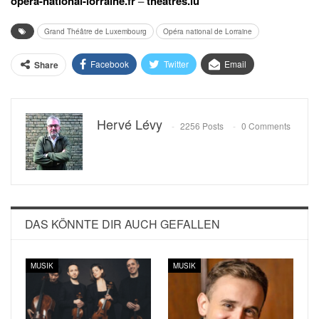
opera-national-lorraine.fr
–
theatres.lu
Grand Théâtre de Luxembourg
Opéra national de Lorraine
Facebook
Twitter
Email
Share
Hervé Lévy
2256 Posts
0 Comments
DAS KÖNNTE DIR AUCH GEFALLEN
MUSIK
MUSIK