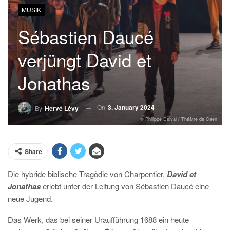
MUSIK
Sébastien Daucé
verjüngt David et
Jonathas
On
3. January 2024
By
Hervé Lévy
© Philippe Delval / Théâtre de Caen
Share
Die hybride biblische Tragödie von Charpentier,
David et
Jonathas
erlebt unter der Leitung von Sébastien Daucé eine
neue Jugend.
Das Werk, das bei seiner Uraufführung 1688 ein heute