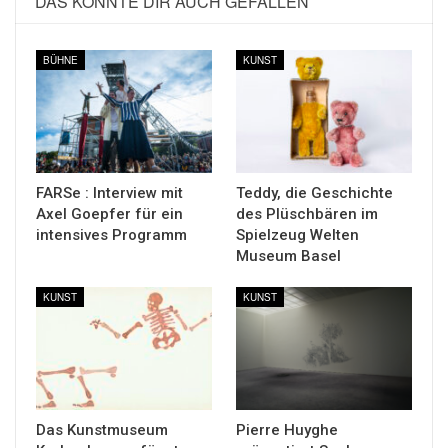
DAS KÖNNTE DIR AUCH GEFALLEN
BÜHNE
KUNST
FARSe : Interview mit
Teddy, die Geschichte
Axel Goepfer für ein
des Plüschbären im
intensives Programm
Spielzeug Welten
Museum Basel
KUNST
KUNST
Das Kunstmuseum
Pierre Huyghe