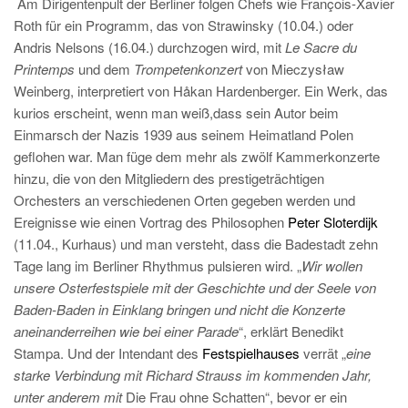
Am Dirigentenpult der Berliner folgen Chefs wie François-Xavier
Roth für ein Programm, das von Strawinsky (10.04.) oder
Andris Nelsons (16.04.) durchzogen wird, mit
Le Sacre du
Printemps
und dem
Trompetenkonzert
von Mieczysław
Weinberg, interpretiert von Håkan Hardenberger. Ein Werk, das
kurios erscheint, wenn man weiß,dass sein Autor beim
Einmarsch der Nazis 1939 aus seinem Heimatland Polen
geflohen war. Man füge dem mehr als zwölf Kammerkonzerte
hinzu, die von den Mitgliedern des prestigeträchtigen
Orchesters an verschiedenen Orten gegeben werden und
Ereignisse wie einen Vortrag des Philosophen
Peter Sloterdijk
(11.04., Kurhaus) und man versteht, dass die Badestadt zehn
Tage lang im Berliner Rhythmus pulsieren wird. „
Wir wollen
unsere Osterfestspiele mit der Geschichte und der Seele von
Baden-Baden in Einklang bringen und nicht die Konzerte
aneinanderreihen wie bei einer Parade
“, erklärt Benedikt
Stampa. Und der Intendant des
Festspielhauses
verrät „
eine
starke Verbindung mit Richard Strauss im kommenden Jahr,
unter anderem mit
Die Frau ohne Schatten“, bevor er ein