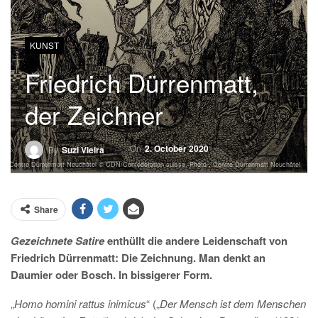
KUNST
Friedrich Dürrenmatt,
der Zeichner
On
2. October 2020
By
Suzi Vieira
on : Centre Dürrenmatt Neuchâtel © CDN/Confédération suisse. Photo : Centre Dürrenmatt Neuchâtel
Share
Gezeichnete Satire
enthüllt die andere Leidenschaft von
Friedrich Dürrenmatt: Die Zeichnung. Man denkt an
Daumier oder Bosch. In bissigerer Form.
„
Homo homini rattus inimicus
“ („
Der Mensch ist dem Menschen