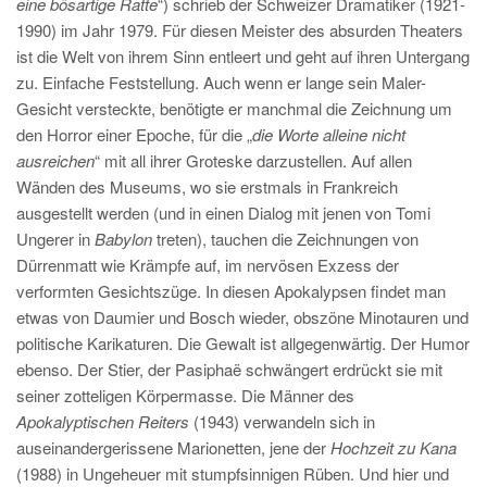
eine bösartige Ratte
“) schrieb der Schweizer Dramatiker (1921-
1990) im Jahr 1979. Für diesen Meister des absurden Theaters
ist die Welt von ihrem Sinn entleert und geht auf ihren Untergang
zu. Einfache Feststellung. Auch wenn er lange sein Maler-
Gesicht versteckte, benötigte er manchmal die Zeichnung um
den Horror einer Epoche, für die „
die Worte alleine nicht
ausreichen
“ mit all ihrer Groteske darzustellen. Auf allen
Wänden des Museums, wo sie erstmals in Frankreich
ausgestellt werden (und in einen Dialog mit jenen von Tomi
Ungerer in
Babylon
treten), tauchen die Zeichnungen von
Dürrenmatt wie Krämpfe auf, im nervösen Exzess der
verformten Gesichtszüge. In diesen Apokalypsen findet man
etwas von Daumier und Bosch wieder, obszöne Minotauren und
politische Karikaturen. Die Gewalt ist allgegenwärtig. Der Humor
ebenso. Der Stier, der Pasiphaë schwängert erdrückt sie mit
seiner zotteligen Körpermasse. Die Männer des
Apokalyptischen Reiters
(1943) verwandeln sich in
auseinandergerissene Marionetten, jene der
Hochzeit zu Kana
(1988) in Ungeheuer mit stumpfsinnigen Rüben. Und hier und