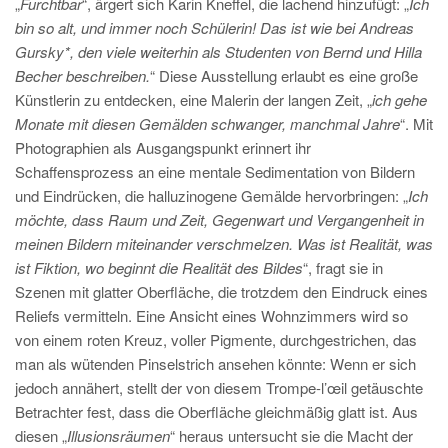
„
Furchtbar
“, ärgert sich Karin Kneffel, die lachend hinzufügt: „
Ich
bin so alt, und immer noch Schülerin! Das ist wie bei Andreas
Gursky*, den viele weiterhin als Studenten von Bernd und Hilla
Becher beschreiben.
“ Diese Ausstellung erlaubt es eine große
Künstlerin zu entdecken, eine Malerin der langen Zeit, „
ich gehe
Monate mit diesen Gemälden schwanger, manchmal Jahre
“. Mit
Photographien als Ausgangspunkt erinnert ihr
Schaffensprozess an eine mentale Sedimentation von Bildern
und Eindrücken, die halluzinogene Gemälde hervorbringen: „
Ich
möchte, dass Raum und Zeit, Gegenwart und Vergangenheit in
meinen Bildern miteinander verschmelzen. Was ist Realität, was
ist Fiktion, wo beginnt die Realität des Bildes
“, fragt sie in
Szenen mit glatter Oberfläche, die trotzdem den Eindruck eines
Reliefs vermitteln. Eine Ansicht eines Wohnzimmers wird so
von einem roten Kreuz, voller Pigmente, durchgestrichen, das
man als wütenden Pinselstrich ansehen könnte: Wenn er sich
jedoch annähert, stellt der von diesem Trompe-l’œil getäuschte
Betrachter fest, dass die Oberfläche gleichmäßig glatt ist. Aus
diesen „
Illusionsräumen
“ heraus untersucht sie die Macht der