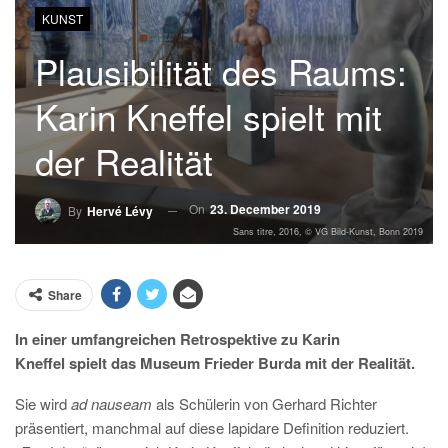
KUNST
Plausibilität des Raums:
Karin Kneffel spielt mit
der Realität
On
23. December 2019
By
Hervé Lévy
Sans titre, 2016, © VG Bild-Kunst, Bonn 2019
Share
In einer umfangreichen Retrospektive zu
Karin
Kneffel
spielt das Museum Frieder Burda mit der Realität.
Sie wird
ad nauseam
als Schülerin von Gerhard Richter
präsentiert, manchmal auf diese lapidare Definition reduziert.