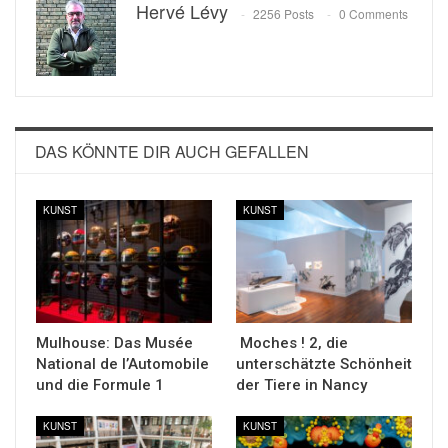
Hervé Lévy
2256 Posts
0 Comments
DAS KÖNNTE DIR AUCH GEFALLEN
KUNST
KUNST
Mulhouse: Das Musée
Moches ! 2, die
National de l’Automobile
unterschätzte Schönheit
und die Formule 1
der Tiere in Nancy
KUNST
KUNST