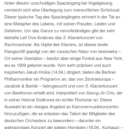
hinter diesem unschuldigen Spaziergang bei Vogelgesang
versteckt sich eine Überlegung zum menschlichen Schicksal:
Dieser typische Tag des Spaziergängers erinnert in der Tat an
eine Metapher des Lebens, mit seinen Freuden, Leiden und
Gefahren. Um das Ganze zu vervollständigen gibt der sehr
lebhafte Leif Ove Andsnes das
3. Klavierkonzert
von
Rachmaninow: Als Gipfel des Klaviers, ist dieses breite
Klangschiff geprägt von der russischen Natur von Iwanowka –
Ort seiner Gestation – besitzt aber einige Funkel aus New York,
wo es 1909 geboren wurde. Vom sehr präzisen und auch
inspirierten Jakub Hrůša (14.04.) dirigiert, bieten die Berliner
Philharmoniker ein Programm an, das von Zentraleuropa –
Janáček & Bartók – heimgesucht und vom
5. Klavierkonzert
von Beethoven erhellt wird, interpretiert von Seong-Jin Cho, der
in seiner Heimat Südkorea ein echter Rockstar ist. Dieser
Auswahl ist ein riesiges Angebot an Kammermusikkonzerten
hinzuzufügen, die es erlauben das Talent der Mitglieder des
deutschen Orchesters zu bewundern – darunter ein
wahnsinniges Konzert der sieben Hornisten (16.04., Kurhaus) –