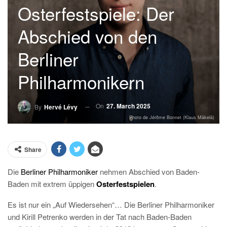
Osterfestspiele: Der
Abschied von den
Berliner
Philharmonikern
On
27. March 2025
By
Hervé Lévy
Photo de Jérôme Bonnet (Klaus Mäkelä)
Share
Die
Berliner Philharmoniker
nehmen Abschied von Baden-
Baden mit extrem üppigen
Osterfestspielen
.
Es ist nur ein „Auf Wiedersehen“… Die Berliner Philharmoniker
und Kirill Petrenko werden in der Tat nach Baden-Baden