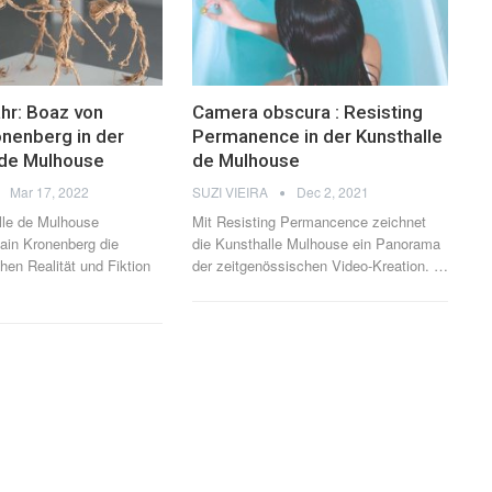
ahr: Boaz von
Camera obscura : Resisting
nenberg in der
Permanence in der Kunsthalle
 de Mulhouse
de Mulhouse
Mar 17, 2022
SUZI VIEIRA
Dec 2, 2021
lle de Mulhouse
Mit Resisting Permancence zeichnet
ain Kronenberg die
die Kunsthalle Mulhouse ein Panorama
en Realität und Fiktion
der zeitgenössischen Video-Kreation.
…