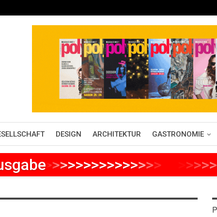
ESELLSCHAFT
DESIGN
ARCHITEKTUR
GASTRONOMIE
Ausgabe
>
>
>
>
>
>
>
>
>
>
>
>
>
>
>
>
>
>
>
>
>
P