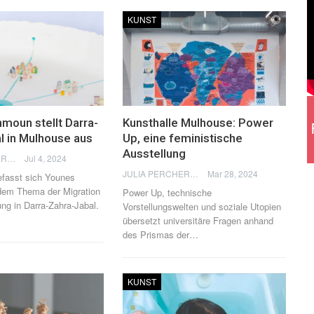
KUNST
moun stellt Darra-
Kunsthalle Mulhouse: Power
l in Mulhouse aus
Up, eine feministische
Ausstellung
JULIA PERCHERON
Jul 4, 2024
JULIA PERCHERON
Mar 28, 2024
efasst sich Younes
em Thema der Migration
Power Up, technische
ng in Darra-Zahra-Jabal.
Vorstellungswelten und soziale Utopien
übersetzt universitäre Fragen anhand
des Prismas der
…
KUNST