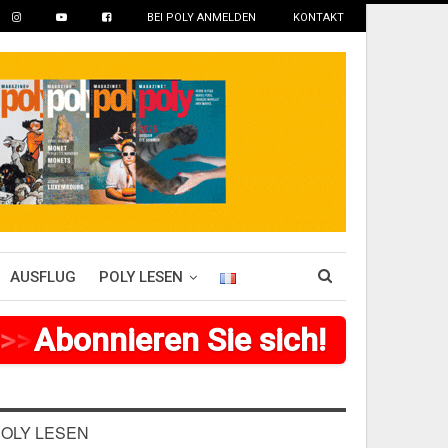
BEI POLY ANMELDEN
KONTAKT
AUSFLUG
POLY LESEN
>
Abonnieren Sie sich!
>
>
>
>
>
>
>
>
OLY LESEN