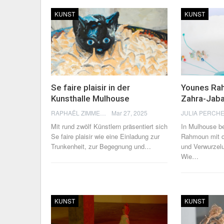
KUNST
KUNST
Se faire plaisir in der
Younes Rah
Kunsthalle Mulhouse
Zahra-Jaba
RAPHAËL ZIMMERMANN
Mar 27, 2025
Mit rund zwölf Künstlern präsentiert sich
In Mulhouse b
Se faire plaisir wie eine Einladung zur
Rahmoun mit d
Trunkenheit, zur Begegnung und…
und Verwurzelu
Wie
…
KUNST
KUNST