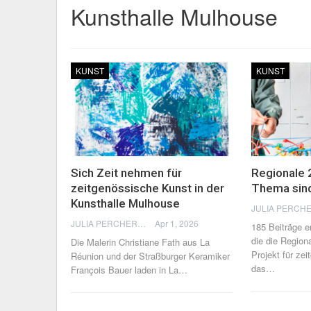
Kunsthalle Mulhouse
KUNST
KUNST
Sich Zeit nehmen für
Regionale 
zeitgenössische Kunst in der
Thema sin
Kunsthalle Mulhouse
JULIA PERCHERON
Apr 1, 2026
185 Beiträge e
die die Region
Die Malerin Christiane Fath aus La
Projekt für ze
Réunion und der Straßburger Keramiker
das
…
François Bauer laden in La
…