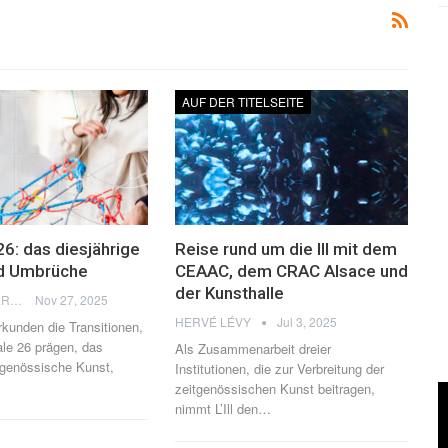
AUF DER TITELSEITE
26: das diesjährige
Reise rund um die Ill mit dem
d Umbrüche
CEAAC, dem CRAC Alsace und
der Kunsthalle
JULIA PERCHERON
Nov 27, 2025
HERVÉ LÉVY
Jul 3, 2025
rkunden die Transitionen,
ale 26 prägen, das
Als Zusammenarbeit dreier
itgenössische Kunst,
Institutionen, die zur Verbreitung der
zeitgenössischen Kunst beitragen,
nimmt L’Ill den…