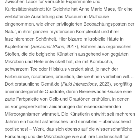
Zwischen Labor für verrückte Experimente und
Kuriositätenkabinett für Gelehrte hat Anne Marie Maes, für eine
verblüffende Ausstellung das Museum in Mulhouse
eingenommen, wie einen privilegierten Beobachtungsposten der
Natur, in ihrer ganzen mysteriösen Komplexität und ihrer
faszinierenden Schönheit. Hier bizarre mikrobielle Häute in
Kupfertönen (
Sensorial Skins
, 2017), Bahnen aus organischen
Stoffen, die die belgische Künstlerin ausgehend von gegärten
Mikroben und Hefe entwickelt hat, die mit Kombucha,
schwarzem Tee oder Hibiskus verziert sind, je nach der
Farbnuance, rosafarben, bräunlich, die sie ihnen verleihen will…
Dort erstaunliche Gemälde (
Fluid Interactions
, 2023), sorgfältig
aneinandergereihte Quadrate, deren Bienenwachs-Güsse eine
zarte Farbpalette von Gelb-und Grautönen enthüllen, in denen
es vor gesprenkelten Zeichnungen der eisenoxidierenden
Mikroorganismen wimmelt. Die Künstlerin entwirft seit mehreren
Jahren ein höchst ästhetisches und sensibles – überraschend
poetisches! – Werk, das sich ebenso auf die wissenschaftliche
Forschung und die Mikrobiologie wie auf ihre Leidenschaft für