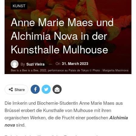
KUNST
Anne Marie Maes und
Alchimia Nova in der
Kunsthalle Mulhouse
On
31. March 2023
By
Suzi Vieira
Bee is a Bee is a Bee, 2022, performance au Palais de Tokyo © Photo : Margarita Maximova
Share
Die Imkerin und Biochemie-Studentin Anne Marie Maes aus
Brüssel erobert die Kunsthalle von Mulhouse mit ihren
organischen Werken, die die Frucht einer poetischen
Alchimia
nova
sind.