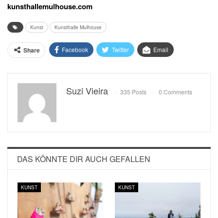
kunsthallemulhouse.com
Kunst
Kunsthalle Mulhouse
Facebook
Twitter
Email
Share
Suzi Vieira
335 Posts
0 Comments
DAS KÖNNTE DIR AUCH GEFALLEN
KUNST
KUNST