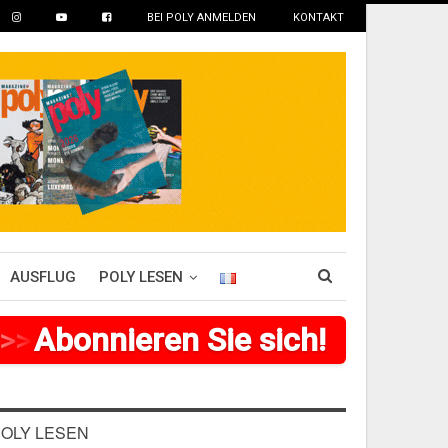
BEI POLY ANMELDEN
KONTAKT
AUSFLUG
POLY LESEN
>
Abonnieren Sie sich!
>
>
>
>
>
>
>
>
OLY LESEN