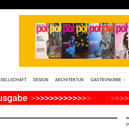
ESELLSCHAFT
DESIGN
ARCHITEKTUR
GASTRONOMIE
Ausgabe
>
>
>
>
>
>
>
>
>
>
>
>
>
>
>
>
>
>
>
>
>
P