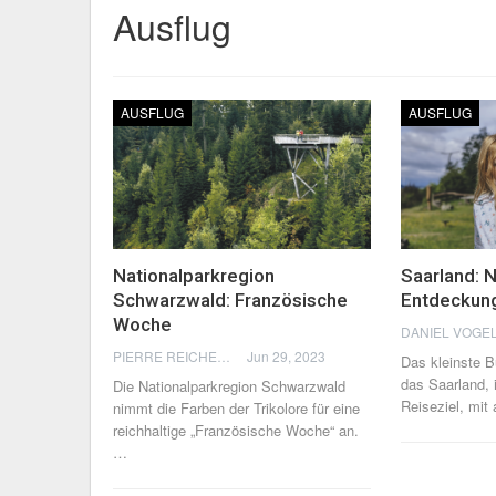
Ausflug
AUSFLUG
AUSFLUG
Nationalparkregion
Saarland: 
Schwarzwald: Französische
Entdeckun
Woche
DANIEL VOGE
PIERRE REICHERT
Jun 29, 2023
Das kleinste 
das Saarland, 
Die Nationalparkregion Schwarzwald
Reiseziel, mit
nimmt die Farben der Trikolore für eine
reichhaltige „Französische Woche“ an.
…