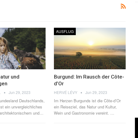
AUSFLUG
Natur und
Burgund: Im Rausch der Côte-
gen
d’Or
L
Jun 29, 2023
HERVÉ LÉVY
Jun 29, 2023
Bundesland Deutschlands,
Im Herzen Burgunds ist die Côte-d’Or
ist ein unvergleichliches
ein Reiseziel, das Natur und Kultur,
 architektonischem und
…
Wein und Gastronomie vereint.
…