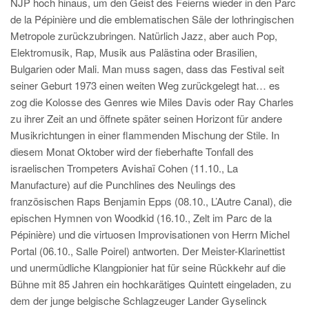
NJP hoch hinaus, um den Geist des Feierns wieder in den Parc
de la Pépinière und die emblematischen Säle der lothringischen
Metropole zurückzubringen. Natürlich Jazz, aber auch Pop,
Elektromusik, Rap, Musik aus Palästina oder Brasilien,
Bulgarien oder Mali. Man muss sagen, dass das Festival seit
seiner Geburt 1973 einen weiten Weg zurückgelegt hat… es
zog die Kolosse des Genres wie Miles Davis oder Ray Charles
zu ihrer Zeit an und öffnete später seinen Horizont für andere
Musikrichtungen in einer flammenden Mischung der Stile. In
diesem Monat Oktober wird der fieberhafte Tonfall des
israelischen Trompeters Avishaï Cohen (11.10., La
Manufacture) auf die Punchlines des Neulings des
französischen Raps Benjamin Epps (08.10., L’Autre Canal), die
epischen Hymnen von Woodkid (16.10., Zelt im Parc de la
Pépinière) und die virtuosen Improvisationen von Herrn Michel
Portal (06.10., Salle Poirel) antworten. Der Meister-Klarinettist
und unermüdliche Klangpionier hat für seine Rückkehr auf die
Bühne mit 85 Jahren ein hochkarätiges Quintett eingeladen, zu
dem der junge belgische Schlagzeuger Lander Gyselinck