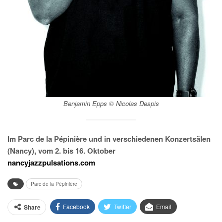
Benjamin Epps © Nicolas Despis
Im Parc de la Pépinière und in verschiedenen Konzertsälen
(Nancy), vom 2. bis 16. Oktober
nancyjazzpulsations.com
Parc de la Pépinière
Facebook
Twitter
Email
Share