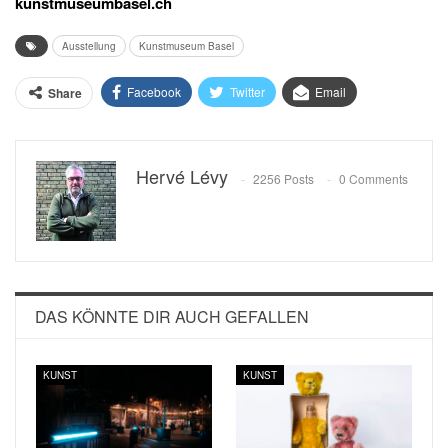
kunstmuseumbasel.ch
Ausstellung
Kunstmuseum Basel
Facebook
Twitter
Email
Share
Hervé Lévy
2256 Posts
0 Comments
DAS KÖNNTE DIR AUCH GEFALLEN
KUNST
KUNST