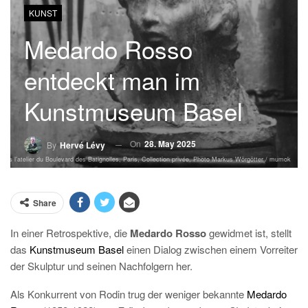
KUNST
Medardo Rosso
entdeckt man im
Kunstmuseum Basel
On
28. May 2025
By
Hervé Lévy
dans l’atelier du Boulevard des Batignolles, Paris, Collection privée, Photo Markus Wörgötter / mumok
Share
In einer Retrospektive, die
Medardo Rosso
gewidmet ist, stellt
das
Kunstmuseum Basel
einen Dialog zwischen einem Vorreiter
der Skulptur und seinen Nachfolgern her.
Als Konkurrent von Rodin trug der weniger bekannte
Medardo