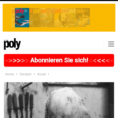
>
>
>
>
>
>
>
>
>
>
>
>
>
>
>
>
>
<
<
<
<
<
<
<
Abonnieren Sie sich!
Home
Deutsch
Kunst