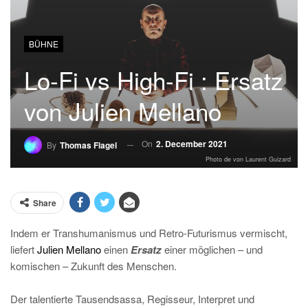
BÜHNE
Lo-Fi vs High-Fi : Ersatz
von Julien Mellano
On
2. December 2021
By
Thomas Flagel
Photo de von Laurent Guizard
Share
Indem er Transhumanismus und Retro-Futurismus vermischt,
liefert
Julien Mellano
einen
Ersatz
einer möglichen – und
komischen – Zukunft des Menschen.
Der talentierte Tausendsassa, Regisseur, Interpret und