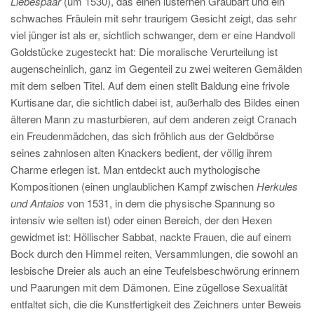
Liebespaar
(um 1530), das einen lüsternen Graubart und ein
schwaches Fräulein mit sehr traurigem Gesicht zeigt, das sehr
viel jünger ist als er, sichtlich schwanger, dem er eine Handvoll
Goldstücke zugesteckt hat: Die moralische Verurteilung ist
augenscheinlich, ganz im Gegenteil zu zwei weiteren Gemälden
mit dem selben Titel. Auf dem einen stellt Baldung eine frivole
Kurtisane dar, die sichtlich dabei ist, außerhalb des Bildes einen
älteren Mann zu masturbieren, auf dem anderen zeigt Cranach
ein Freudenmädchen, das sich fröhlich aus der Geldbörse
seines zahnlosen alten Knackers bedient, der völlig ihrem
Charme erlegen ist. Man entdeckt auch mythologische
Kompositionen (einen unglaublichen Kampf zwischen
Herkules
und Antaios
von 1531, in dem die physische Spannung so
intensiv wie selten ist) oder einen Bereich, der den Hexen
gewidmet ist: Höllischer Sabbat, nackte Frauen, die auf einem
Bock durch den Himmel reiten, Versammlungen, die sowohl an
lesbische Dreier als auch an eine Teufelsbeschwörung erinnern
und Paarungen mit dem Dämonen. Eine zügellose Sexualität
entfaltet sich, die die Kunstfertigkeit des Zeichners unter Beweis