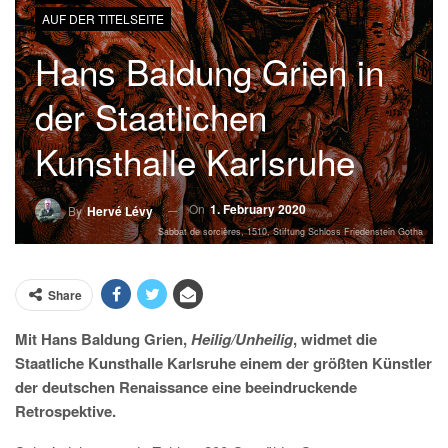
AUF DER TITELSEITE
Hans Baldung Grien in
der Staatlichen
Kunsthalle Karlsruhe
On
1. February 2020
By
Hervé Lévy
Sabbat de sorcières, 1510, Stiftung Schloss Friedenstein Gotha
Share
Mit Hans Baldung Grien,
Heilig/Unheilig
, widmet die
Staatliche Kunsthalle Karlsruhe einem der größten Künstler
der deutschen Renaissance eine beeindruckende
Retrospektive.