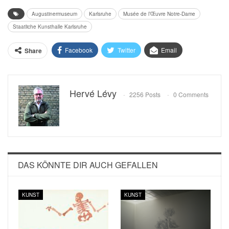
Augustinermuseum
Karlsruhe
Musée de l’Œuvre Notre-Dame
Staatliche Kunsthalle Karlsruhe
Facebook
Twitter
Email
Share
Hervé Lévy
2256 Posts
0 Comments
DAS KÖNNTE DIR AUCH GEFALLEN
KUNST
KUNST