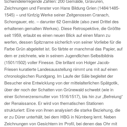
Schwindelerregende Zahlen: 200 Gemälde, Gravuren,
Zeichnungen und Fenster von Hans Bildung Grien (1484/1485-
1545) – und fünfzig Werke seiner Zeitgenossen Cranach,
Schongauer, etc. – darunter 62 Gemälde (also zwei Drittel des
erhaltenen gemalten Werkes). Diese Retrospektive, die Größte
seit 1959, erlaubt es einen neuen Blick auf einen Mann zu
werfen, dessen Spitzname sicherlich von seiner Vorliebe für die
Farbe Grün abgeleitet ist. So färbte er manchmal das Papier, auf
dem er zeichnete, wie in seinem Jugendlichen Selbstbildnis
(1501/1502) voller Finesse. Die brillant von Holger Jacob-
Friesen kuratierte Landesausstellung nimmt uns mit auf einen
chronologischen Rundgang. Im Laufe der Säle begleitet der
Besucher eine Entwicklung von der mittelalterlichen Spätgotik,
über der noch der Schatten von Grünewald schwebt (wie in
einer Schmerzensmutter von 1516/1517), bis hin zur „Befreiung“
der Renaissance. Er wird von thematischen Stationen
strukturiert: Eine von ihnen analysiert die starke Beziehung, die
er zu Dürer unterhält, bei dem HBG in Nürnberg lernt. Neben
Zeichnungen von Gesichtern im Profil, bei denen das Ohr mit