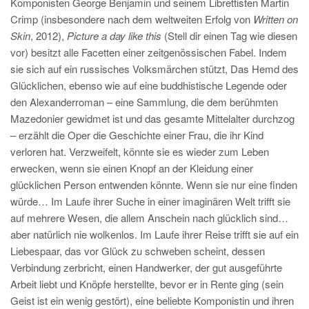
Komponisten George Benjamin und seinem Librettisten Martin
Crimp (insbesondere nach dem weltweiten Erfolg von
Written on
Skin
, 2012),
Picture a day like this
(Stell dir einen Tag wie diesen
vor) besitzt alle Facetten einer zeitgenössischen Fabel. Indem
sie sich auf ein russisches Volksmärchen stützt, Das Hemd des
Glücklichen, ebenso wie auf eine buddhistische Legende oder
den Alexanderroman – eine Sammlung, die dem berühmten
Mazedonier gewidmet ist und das gesamte Mittelalter durchzog
– erzählt die Oper die Geschichte einer Frau, die ihr Kind
verloren hat. Verzweifelt, könnte sie es wieder zum Leben
erwecken, wenn sie einen Knopf an der Kleidung einer
glücklichen Person entwenden könnte. Wenn sie nur eine finden
würde… Im Laufe ihrer Suche in einer imaginären Welt trifft sie
auf mehrere Wesen, die allem Anschein nach glücklich sind…
aber natürlich nie wolkenlos. Im Laufe ihrer Reise trifft sie auf ein
Liebespaar, das vor Glück zu schweben scheint, dessen
Verbindung zerbricht, einen Handwerker, der gut ausgeführte
Arbeit liebt und Knöpfe herstellte, bevor er in Rente ging (sein
Geist ist ein wenig gestört), eine beliebte Komponistin und ihren