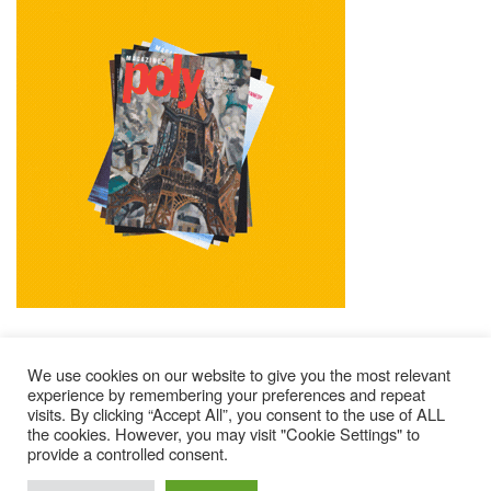
We use cookies on our website to give you the most relevant
experience by remembering your preferences and repeat
visits. By clicking “Accept All”, you consent to the use of ALL
Impressum
Kontakt
Alle Ausgaben Lesen
the cookies. However, you may visit "Cookie Settings" to
provide a controlled consent.
POLY Abonnieren
Wer Sind Wir ?
© 2025 – Magazine Poly – BKN