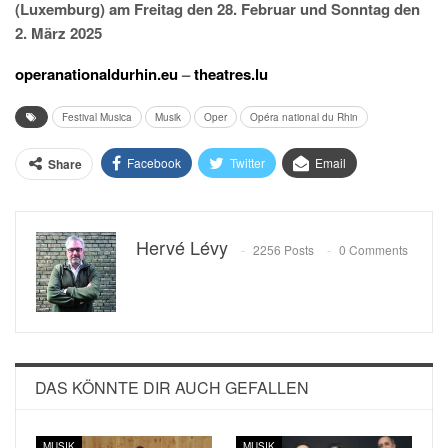
(Luxemburg) am Freitag den 28. Februar und Sonntag den
2. März 2025
operanationaldurhin.eu
–
theatres.lu
Festival Musica
Musik
Oper
Opéra national du Rhin
Facebook
Twitter
Email
Share
Hervé Lévy
2256 Posts
0 Comments
DAS KÖNNTE DIR AUCH GEFALLEN
MUSIK
MUSIK