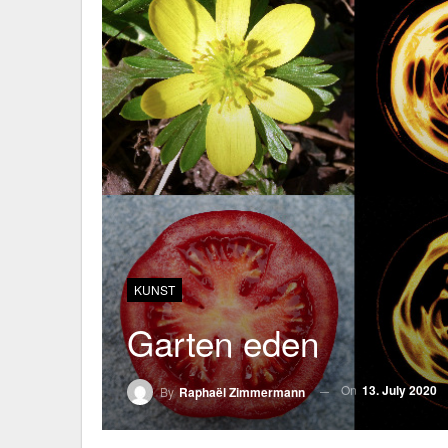
KUNST
Garten eden
On
13. July 2020
By
Raphaël Zimmermann