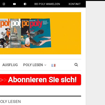
BEI POLY ANMELDEN
KONTAKT
AUSFLUG
POLY LESEN
>
Abonnieren Sie sich!
>
>
>
>
>
>
>
>
OLY LESEN