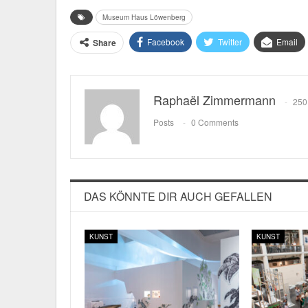
Museum Haus Löwenberg
Facebook
Twitter
Email
Share
Raphaël Zimmermann
250
Posts
0 Comments
DAS KÖNNTE DIR AUCH GEFALLEN
KUNST
KUNST