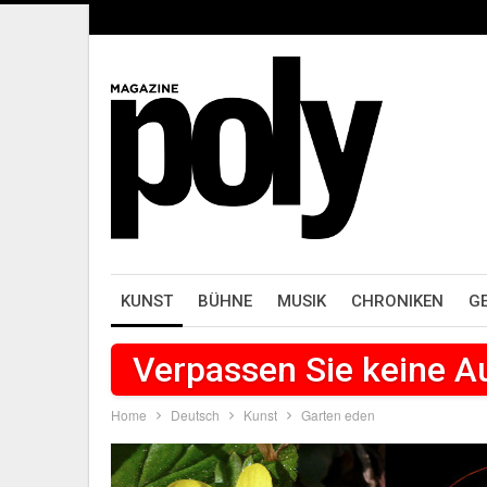
KUNST
BÜHNE
MUSIK
CHRONIKEN
G
Verpassen Sie keine 
Home
Deutsch
Kunst
Garten eden