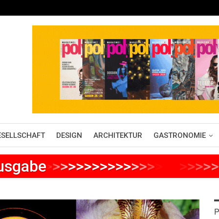
ESELLSCHAFT
DESIGN
ARCHITEKTUR
GASTRONOMIE
Ausgabe
>
>
>
>
>
>
>
>
>
>
>
>
>
>
>
>
>
>
>
>
>
P