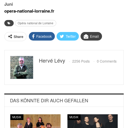
Juni
opera-national-lorraine.fr
Opéra national de Lorraine
Facebook
Twitter
Email
Share
Hervé Lévy
2256 Posts
0 Comments
DAS KÖNNTE DIR AUCH GEFALLEN
MUSIK
MUSIK