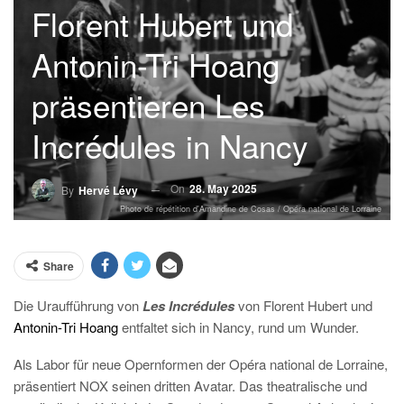
Florent Hubert und
Antonin-Tri Hoang
präsentieren Les
Incrédules in Nancy
On
28. May 2025
By
Hervé Lévy
Photo de répétition d'Amandine de Cosas / Opéra national de Lorraine
Share
Die Uraufführung von
Les Incrédules
von Florent Hubert und
Antonin-Tri Hoang
entfaltet sich in Nancy, rund um Wunder.
Als Labor für neue Opernformen der Opéra national de Lorraine,
präsentiert NOX seinen dritten Avatar. Das theatralische und