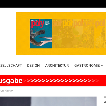
ESELLSCHAFT
DESIGN
ARCHITEKTUR
GASTRONOMIE
Ausgabe
>
>
>
>
>
>
>
>
>
>
>
>
>
>
>
>
>
>
>
>
>
deur du gel
P