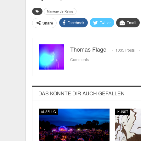
Manège de Reims
Facebook
Twitter
Email
Share
Thomas Flagel
1035 Posts
Comments
DAS KÖNNTE DIR AUCH GEFALLEN
AUSFLUG
KUNST