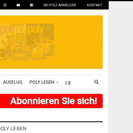
BEI POLY ANMELDEN
KONTAKT
AUSFLUG
POLY LESEN
>
>
>
Abonnieren Sie sich!
>
>
>
>
>
>
OLY LESEN