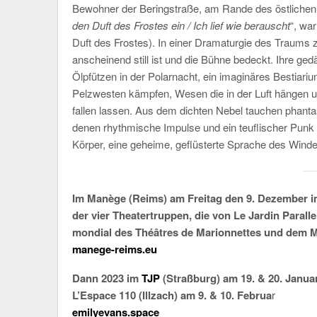
Bewohner der Beringstraße, am Rande des östlichen S
den Duft des Frostes ein / Ich lief wie berauscht
“, war
Duft des Frostes). In einer Dramaturgie des Traums
anscheinend still ist und die Bühne bedeckt. Ihre g
Ölpfützen in der Polarnacht, ein imaginäres Bestiari
Pelzwesten kämpfen, Wesen die in der Luft hängen u
fallen lassen. Aus dem dichten Nebel tauchen phanta
denen rhythmische Impulse und ein teuflischer Punk 
Körper, eine geheime, geflüsterte Sprache des Wind
Im Manège (Reims) am Freitag den 9. Dezember i
der vier Theatertruppen, die von Le Jardin Parallel
mondial des Théâtres de Marionnettes und dem 
manege-reims.eu
Dann 2023 im
TJP
(Straßburg) am 19. & 20. Janua
L’Espace 110 (Illzach) am 9. & 10. Februa
r
emilyevans.space