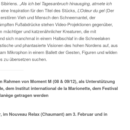
ibiriens. „
Als ich bei Tagesanbruch hinausging, atmete ich
 eine Inspiration für den Titel des Stücks,
L’Odeur du gel
(Der
 zerstören Vieh und Mensch den Schneemantel, der
edämpften Fußabdrücke stehen Video-Projektionen gegenüber,
um mächtiger und katzenähnlicher Kreaturen, die mit
nd sich manchmal in einem Halbschlaf in die Schneelaken
stische und phantasierte Visionen des hohen Nordens auf, aus
am Mikrophon in einem Ballett der Gesten, Figuren und wilden
es zu übersetzen suchen.
m Rahmen von Moment M (08 & 09/12), als Unterstützung
e, dem Institut international de la Marionette, dem Festival
Manège getragen werden
r, im Nouveau Relax (Chaumant) am 3. Februar und in