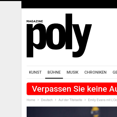
KUNST
BÜHNE
MUSIK
CHRONIKEN
G
Verpassen Sie keine 
Home
Deutsch
Auf der Titelseite
Emily Evans mit L’O