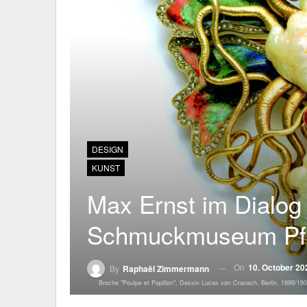
DESIGN
KUNST
Max Ernst im Dialog
Schmuckmuseum Pf
On
10. October 20
By
Raphaël Zimmermann
Broche "Poulpe et Papillon", Dessin Lucas von Cranach, Berlin, 1899/1