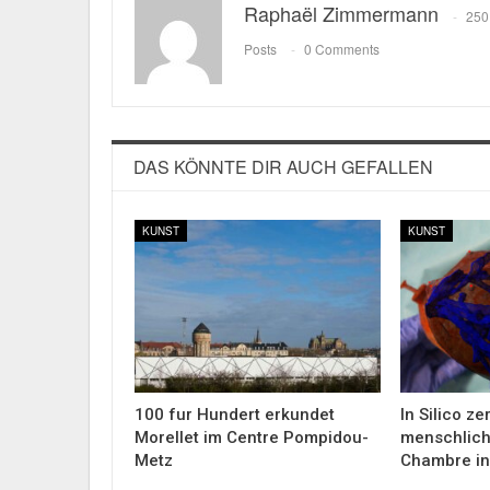
Raphaël Zimmermann
250
Posts
0 Comments
DAS KÖNNTE DIR AUCH GEFALLEN
KUNST
KUNST
100 fur Hundert erkundet
In Silico ze
Morellet im Centre Pompidou-
menschlich
Metz
Chambre in