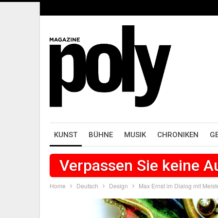
KUNST
BÜHNE
MUSIK
CHRONIKEN
G
Verpassen Sie keine 
Home
Deutsch
Design
Max Ernst im Dialog mit Mei