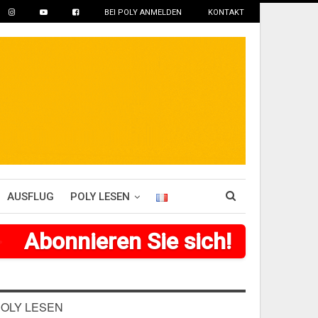
BEI POLY ANMELDEN
KONTAKT
AUSFLUG
POLY LESEN
>
>
>
Abonnieren Sie sich!
>
>
>
>
>
>
OLY LESEN