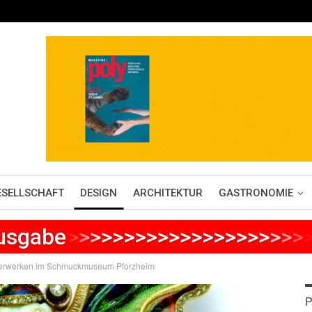
ESELLSCHAFT
DESIGN
ARCHITEKTUR
GASTRONOMIE
Ausgabe
>
>
>
>
>
>
>
>
>
>
>
>
>
>
>
>
>
>
>
>
>
sterwerken im Schmuckmuseum Pforzheim
P