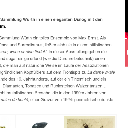
 Sammlung Würth in einen eleganten Dialog mit den
um
.
e Sammlung Würth ein tolles Ensemble von Max Ernst. Als
Dada und Surrealismus, ließ er sich nie in einem stilistischen
oren, wenn er sich findet.
“ In dieser Ausstellung gehen die
nd sogar einige erfand (wie die Durchreibetechnik) einen
, die man auf natürliche Weise im Laufe der Assoziationen
gründlichen Kopffüßlers auf dem Frontispiz zu
La dame ovale
nde des 19. Jahrhunderts, auf der ein Tintenfisch und ein
n, Diamanten, Topazen und Rubinsteinen Walzer tanzen…
icht brutalistischen Brosche, die in den 1990er Jahren von
aine de bonté
, einer Gravur von 1924: geometrische dunkle