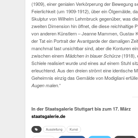
(1909), einer genialen Verkörperung der Bewegung se
Feierlichkeit (um 1909-1912), über ein Ölgemälde, das
Skulptur von Wilhelm Lehmbruck gegenüber, was die
zweiten Dimension hin öffnet, die diese reichhaltige
von anderen Künstlern – Jeanne Mammen, Gustav Klim
der Tat ein Portrait der Avantgarde der damaligen Zeit 
manchmal fast unsichtbar sind, aber die Konturen eine
zwischen einem
Mädchen in blauer Schürze
(1918), 
Schiele realisiert wurde und eines auf einem Stuhl 
erleuchtend. Aus den dreien strömt eine identische M
Geheimnis einzig das Gemälde von Modigliani erfüllen
Augen malen
.“
In der Staatsgalerie Stuttgart bis zum 17. März
staatsgalerie.de
Ausstellung
Kunst