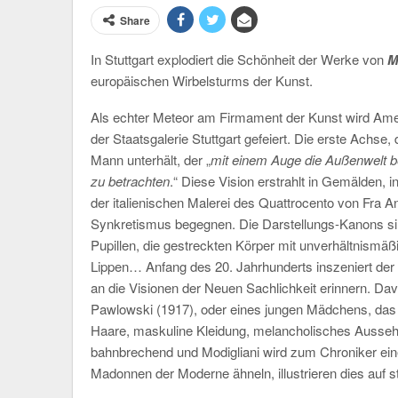
Share
In Stuttgart explodiert die Schönheit der Werke von
M
europäischen Wirbelsturms der Kunst.
Als echter Meteor am Firmament der Kunst wird Amed
der Staatsgalerie Stuttgart gefeiert. Die erste Achse,
Mann unterhält, der „
mit einem Auge die Außenwelt be
zu betrachten
.“ Diese Vision erstrahlt in Gemälden, 
der italienischen Malerei des Quattrocento von Fra Ang
Synkretismus begegnen. Die Darstellungs-Kanons si
Pupillen, die gestreckten Körper mit unverhältnismä
Lippen… Anfang des 20. Jahrhunderts inszeniert der
an die Visionen der Neuen Sachlichkeit erinnern. Da
Pawlowski (1917), oder eines jungen Mädchens, das 
Haare, maskuline Kleidung, melancholisches Aussehen,
bahnbrechend und Modigliani wird zum Chroniker ei
Madonnen der Moderne ähneln, illustrieren dies auf 