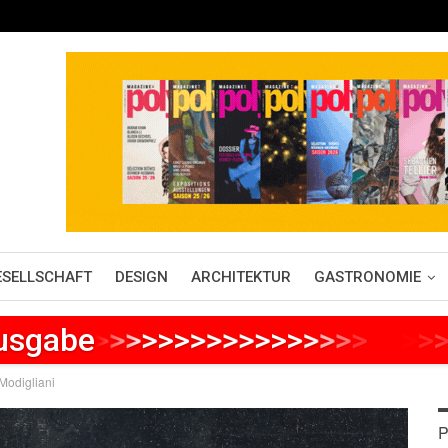
ESELLSCHAFT
DESIGN
ARCHITEKTUR
GASTRONOMIE
Ausgabe
>
>
>
>
>
>
>
>
>
>
>
>
>
>
>
>
>
>
>
>
>
 Modigliani
P