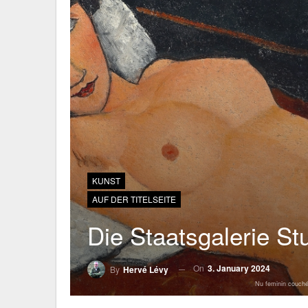
KUNST
AUF DER TITELSEITE
Die Staatsgalerie Stu
On
3. January 2024
By
Hervé Lévy
Nu feminin couché