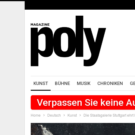
KUNST
BÜHNE
MUSIK
CHRONIKEN
G
Verpassen Sie keine 
Home
Deutsch
Kunst
Die Staatsgalerie Stuttgart ehrt