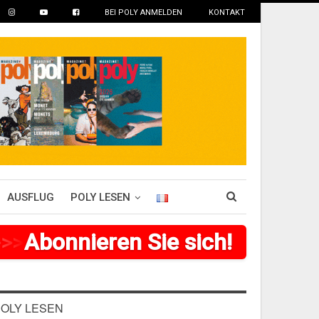
BEI POLY ANMELDEN
KONTAKT
AUSFLUG
POLY LESEN
>
>
>
Abonnieren Sie sich!
>
>
>
>
>
>
OLY LESEN