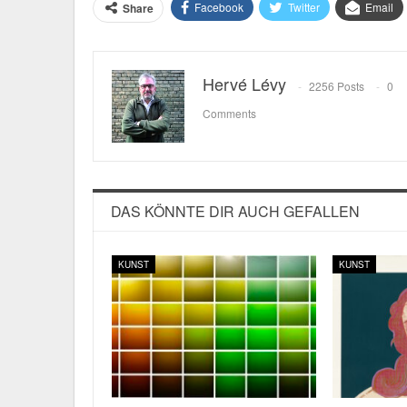
Facebook
Twitter
Email
Share
Hervé Lévy
2256 Posts
0
Comments
DAS KÖNNTE DIR AUCH GEFALLEN
KUNST
KUNST