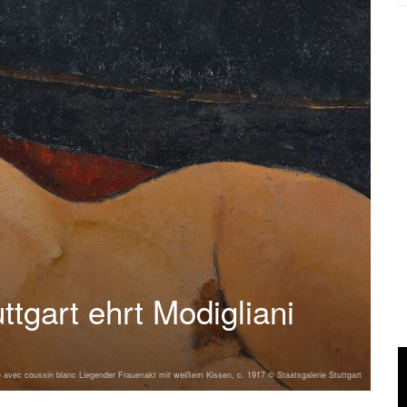
ttgart ehrt Modigliani
 avec coussin blanc Liegender Frauenakt mit weißem Kissen, c. 1917 © Staatsgalerie Stuttgart