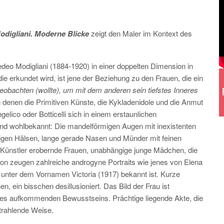
odigliani. Moderne Blicke
zeigt den Maler im Kontext des
eo Modigliani (1884-1920) in einer doppelten Dimension in
 die erkundet wird, ist jene der Beziehung zu den Frauen, die ein
obachten (wollte), um mit dem anderen sein tiefstes Inneres
in denen die Primitiven Künste, die Kykladenidole und die Anmut
elico oder Botticelli sich in einem erstaunlichen
nd wohlbekannt: Die mandelförmigen Augen mit inexistenten
ßigen Hälsen, lange gerade Nasen und Münder mit feinen
 Künstler erobernde Frauen, unabhängige junge Mädchen, die
von zeugen zahlreiche androgyne Portraits wie jenes von Elena
unter dem Vornamen Victoria (1917) bekannt ist. Kurze
 ein bisschen desillusioniert. Das Bild der Frau ist
nes aufkommenden Bewusstseins. Prächtige liegende Akte, die
strahlende Weise.