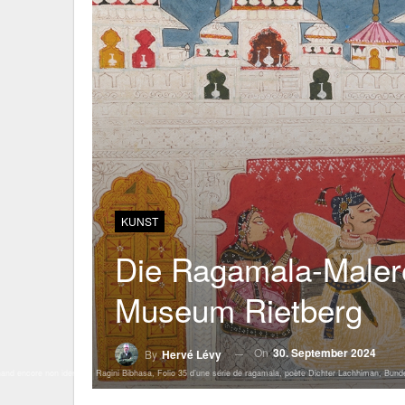
KUNST
Die Ragamala-Malerei
Museum Rietberg
On
30. September 2024
By
Hervé Lévy
hand encore non identifié, Ragini Bibhasa, Folio 35 d’une série de ragamala, poète Dichter Lachhiman, 