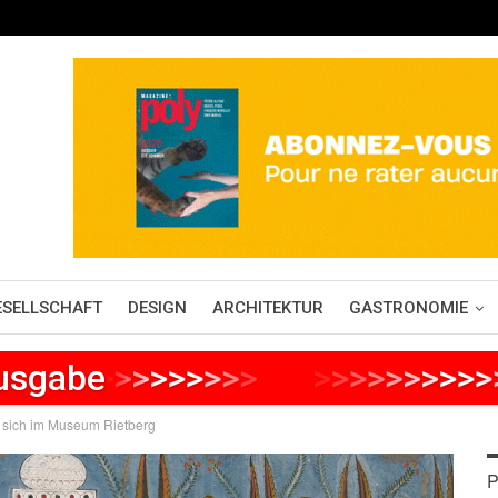
ESELLSCHAFT
DESIGN
ARCHITEKTUR
GASTRONOMIE
Ausgabe
>
>
>
>
>
>
>
>
>
>
>
>
>
>
>
>
>
>
>
t sich im Museum Rietberg
P