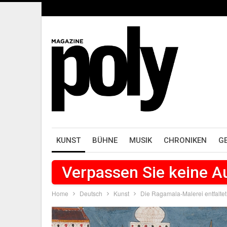
KUNST
BÜHNE
MUSIK
CHRONIKEN
G
Verpassen Sie keine 
Home
Deutsch
Kunst
Die Ragamala-Malerei entfalte