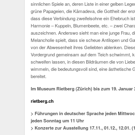
sinnlichen Spiele an, deren Liste in einer gelben Le
grüne Papageien, die Kāmadeva, die Gottheit der ero
dass diese Verbindung zweifelsohne ein Ehebruch ist…
Harmonie – Kuppeln, Blumenbeete, etc. – zwei Chara
auszeichnen. Anderswo sieht man eine junge Frau, die
Melancholie spielt, dass sie scheue Antilopen und Gaz
von der Abwesenheit ihres Geliebten ablenken. Dies
Vordergrund gemeinsam auf dem Teich schwimmt, kü
schweifen lassen, in diesen Bildräumen die von Lieb
wimmeln, die bedeutungsvoll sind, eine ästhetische 
bereitet.
Im Museum Rietberg (Zürich) bis zum 19. Januar 
rietberg.ch
> Führungen in deutscher Sprache jeden Mittwoc
jeden Sonntag um 11 Uhr
> Konzerte zur Ausstellung 17.11., 01.12., 12.01. (