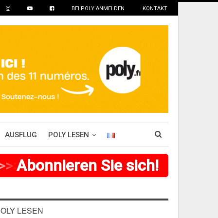
BEI POLY ANMELDEN
KONTAKT
AUSFLUG
POLY LESEN
>
>
>
Abonnieren Sie sich!
>
>
>
>
>
>
>
>
OLY LESEN