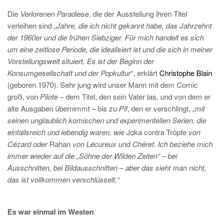
Die
Verlorenen Paradiese
, die der Ausstellung ihren Titel
verleihen sind „
Jahre, die ich nicht gekannt habe, das Jahrzehnt
der 1960er und die frühen Siebziger. Für mich handelt es sich
um eine zeitlose Periode, die idealisiert ist und die sich in meiner
Vorstellungswelt situiert. Es ist der Beginn der
Konsumgesellschaft und der Popkultur
“, erklärt
Christophe Blain
(geboren 1970). Sehr jung wird unser Mann mit dem Comic
groß, von
Pilote
– dem Titel, den sein Vater las, und von dem er
alte Ausgaben übernimmt – bis zu
Pif
, den er verschlingt, „
mit
seinen unglaublich komischen und experimentellen Serien, die
einfallsreich und lebendig waren, wie
Joka contra Tröpfe
von
Cézard oder
Rahan
von Lécureux und Chéret. Ich beziehe mich
immer wieder auf die „Söhne der Wilden Zeiten“ – bei
Ausschnitten, bei Bildausschnitten – aber das sieht man nicht,
das ist vollkommen verschlüsselt.“
Es war einmal im Westen