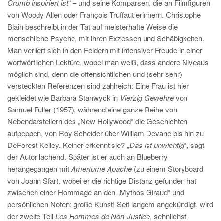
Crumb inspiriert ist
“ – und seine Komparsen, die an Filmfiguren
von Woody Allen oder François Truffaut erinnern. Christophe
Blain beschreibt in der Tat auf meisterhafte Weise die
menschliche Psyche, mit ihren Exzessen und Schäbigkeiten.
Man verliert sich in den Feldern mit intensiver Freude in einer
wortwörtlichen Lektüre, wobei man weiß, dass andere Niveaus
möglich sind, denn die offensichtlichen und (sehr sehr)
versteckten Referenzen sind zahlreich: Eine Frau ist hier
gekleidet wie Barbara Stanwyck in
Vierzig Gewehre
von
Samuel Fuller (1957), während eine ganze Reihe von
Nebendarstellern des „New Hollywood“ die Geschichten
aufpeppen, von Roy Scheider über William Devane bis hin zu
DeForest Kelley. Keiner erkennt sie? „
Das ist unwichtig
“, sagt
der Autor lachend. Später ist er auch an Blueberry
herangegangen mit
Amertume Apache
(zu einem Storyboard
von Joann Sfar), wobei er die richtige Distanz gefunden hat
zwischen einer Hommage an den „Mythos Giraud“ und
persönlichen Noten: große Kunst! Seit langem angekündigt, wird
der zweite Teil
Les Hommes de Non-Justice
, sehnlichst