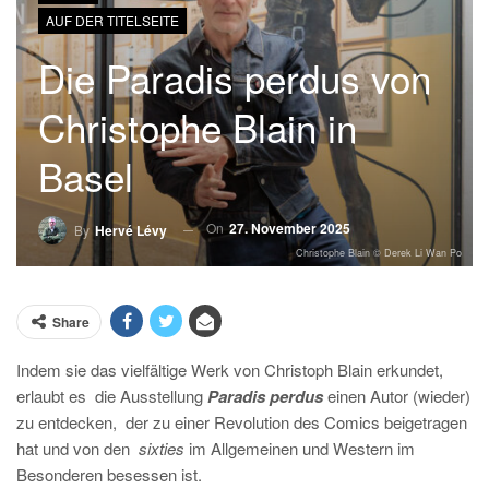
AUF DER TITELSEITE
Die Paradis perdus von
Christophe Blain in
Basel
On
27. November 2025
By
Hervé Lévy
Christophe Blain © Derek Li Wan Po
Share
Indem sie das vielfältige Werk von Christoph Blain erkundet,
erlaubt es die Ausstellung
Paradis perdus
einen Autor (wieder)
zu entdecken, der zu einer Revolution des Comics beigetragen
hat und von den
sixties
im Allgemeinen und Western im
Besonderen besessen ist.