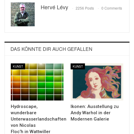
Hervé Lévy
2256 Posts
0 Comments
DAS KÖNNTE DIR AUCH GEFALLEN
KUNST
KUNST
Hydroscape,
Ikonen: Ausstellung zu
wunderbare
Andy Warhol in der
Unterwasserlandschaften
Modernen Galerie
von Nicolas
Floc’h in Wattwiller