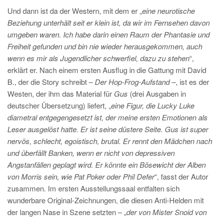
Und dann ist da der Western, mit dem er „
eine neurotische
Beziehung unterhält seit er klein ist, da wir im Fernsehen davon
umgeben waren. Ich habe darin einen Raum der Phantasie und
Freiheit gefunden und bin nie wieder herausgekommen, auch
wenn es mir als Jugendlicher schwerfiel, dazu zu stehen
“,
erklärt er. Nach einem ersten Ausflug in die Gattung mit David
B., der die Story schreibt –
Der Hop-Frog-Aufstand
–, ist es der
Westen, der ihm das Material für
Gus
(drei Ausgaben in
deutscher Übersetzung) liefert, „
eine Figur, die Lucky Luke
diametral entgegengesetzt ist, der meine ersten Emotionen als
Leser ausgelöst hatte. Er ist seine düstere Seite. Gus ist super
nervös, schlecht, egoistisch, brutal. Er rennt den Mädchen nach
und überfällt Banken, wenn er nicht von depressiven
Angstanfällen geplagt wird. Er könnte ein Bösewicht der Alben
von Morris sein, wie Pat Poker oder Phil Defer
“, fasst der Autor
zusammen. Im ersten Ausstellungssaal entfalten sich
wunderbare Original-Zeichnungen, die diesen Anti-Helden mit
der langen Nase in Szene setzten – „
der von Mister Snoid von