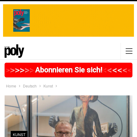
>
>
>
>
>
>
>
>
>
>
>
>
>
>
>
>
>
<
<
<
<
<
<
<
Abonnieren Sie sich!
Home
Deutsch
Kunst
KUNST