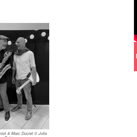
niot & Marc Ducret © Julia