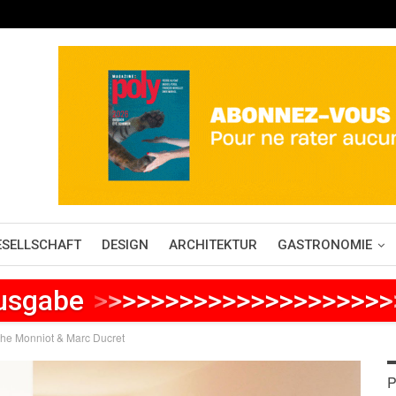
ESELLSCHAFT
DESIGN
ARCHITEKTUR
GASTRONOMIE
Ausgabe
>
>
>
>
>
>
>
>
>
>
>
>
>
>
>
>
>
>
>
>
phe Monniot & Marc Ducret
P