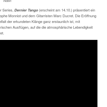
Robin
or Series,
Dernier Tango
(erscheint am 14.10.) präsentiert ein
ophe Monniot und dem Gitarristen Marc Ducret. Die Eröffnung
elfalt der erkundeten Klänge ganz erstaunlich ist, mit
rischen Ausflügen, auf die die atmosphärische Lebendigkeit
et.