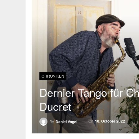
CHRONIKEN
Dernier Tango für C
Ducret
On
10. October 2022
By
Daniel Vogel