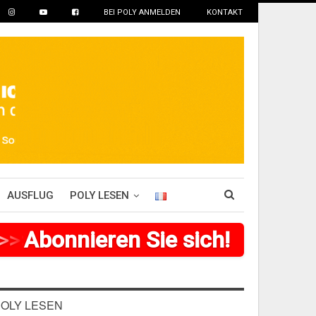
BEI POLY ANMELDEN
KONTAKT
AUSFLUG
POLY LESEN
>
>
>
Abonnieren Sie sich!
>
>
>
>
>
>
>
OLY LESEN