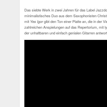
Das siebte Werk in zwei Jahren für das Label Jazzd
minimalistisches Duo aus dem Saxophonisten Christ
mit
Yes Igor
gibt den Ton einer Platte an, die in der Vi
zahlreichen Anspielungen auf das Repertorium, mit ly
der unhaltbaren und einfach genialen Gitarren antwort