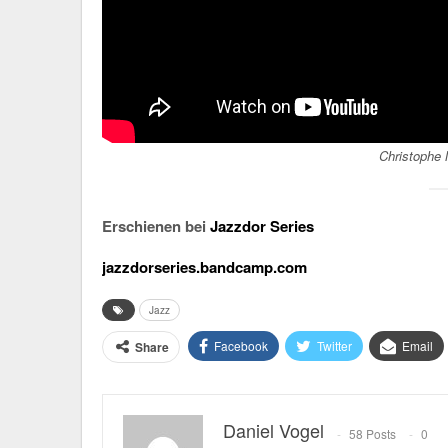
Christophe 
Erschienen bei
Jazzdor Series
jazzdorseries.bandcamp.com
Jazz
Facebook
Twitter
Email
Share
Daniel Vogel
58 Posts
0