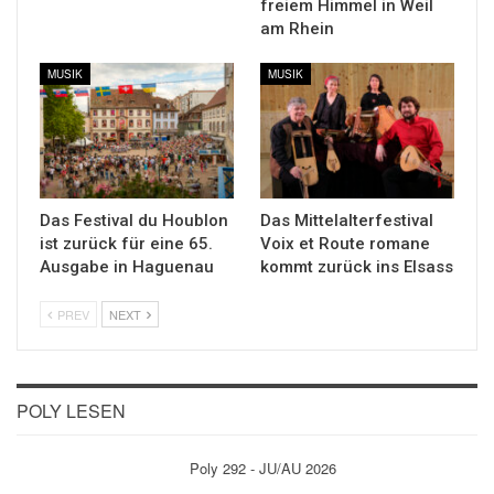
freiem Himmel in Weil
am Rhein
MUSIK
MUSIK
Das Festival du Houblon
Das Mittelalterfestival
ist zurück für eine 65.
Voix et Route romane
Ausgabe in Haguenau
kommt zurück ins Elsass
PREV
NEXT
POLY LESEN
Poly 292 - JU/AU 2026