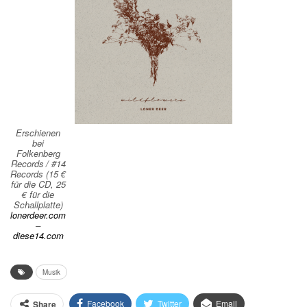
Erschienen
bei
Folkenberg
Records / #14
Records (15 €
für die CD, 25
€ für die
Schallplatte)
lonerdeer.com
–
diese14.com
Musik
Facebook
Twitter
Email
Share