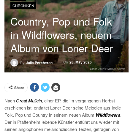
CHRONIKEN
Country, Pop und Folk
in Wildflowers, neuem
Album von Loner Deer
On
28. May 2026
By
Julia Percheron
Loner Deer © Manuel Grimm
Share
Nach
Great Mullein
, einer EP, die im vergangenen Herbst
erschienen ist, entfaltet Loner Deer seine Melodien aus Indie
Folk, Pop und Country in seinem neuen Album
Wildflowers
.
Der in Pfaffenheim lebende Künstler entführt uns wieder mit
seinen anglophonen melancholischen Texten, getragen von