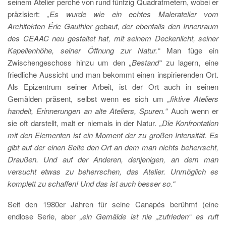
seinem Atelier perché von rund fünfzig Quadratmetern, wobei er
präzisiert:
„Es wurde wie ein echtes Maleratelier vom
Architekten Éric Gauthier gebaut, der ebenfalls den Innenraum
des CEAAC neu gestaltet hat, mit seinem Deckenlicht, seiner
Kapellenhöhe, seiner Öffnung zur Natur.“
Man füge ein
Zwischengeschoss hinzu um den
„Bestand“
zu lagern, eine
friedliche Aussicht und man bekommt einen inspirierenden Ort.
Als Epizentrum seiner Arbeit, ist der Ort auch in seinen
Gemälden präsent, selbst wenn es sich um
„fiktive Ateliers
handelt, Erinnerungen an alte Ateliers, Spuren.“
Auch wenn er
sie oft darstellt, malt er niemals in der Natur.
„Die Konfrontation
mit den Elementen ist ein Moment der zu großen Intensität. Es
gibt auf der einen Seite den Ort an dem man nichts beherrscht,
Draußen. Und auf der Anderen, denjenigen, an dem man
versucht etwas zu beherrschen, das Atelier. Unmöglich es
komplett zu schaffen! Und das ist auch besser so.“
Seit den 1980er Jahren für seine Canapés berühmt (eine
endlose Serie, aber
„ein Gemälde ist nie „zufrieden“ es ruft