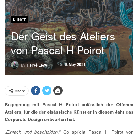
KUNST
Der Geist des Ateliers
von Pascal H Poirot
On
6. May 2021
By
Hervé Lévy
Share
Begegnung mit Pascal H Poirot anlässlich der Offenen
Ateliers, für die der elsässische Künstler in diesem Jahr das
Corporate Design entworfen hat.
„Einfach und bescheiden.“
So spricht Pascal H Poirot von