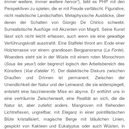
immer weitere, immer weitere hervor“
), liebt es PHP mit den
Perspektiven zu spielen, die er mit Freude verfälscht. Figurative,
nicht realistische Landschaften. Metaphysische Ausblicke, über
denen der Schatten von Giorgio De Chirico schwebt.
Surrealistische Ausflüge mit Akzenten von Magrit. Seine Kunst
lässt sich nicht leicht erfassen, auch wenn sie eine gewaltige
Verführungskraft ausstrahlt. Eine Staffelei thront am Ende einer
Holzterrasse vor einem grandiosen Bergpanorama (
La Fonte
).
Woanders steht sie in der Wüste mit einem roten Monochrom
(
Sous les yeux!
) oder begrenzt logisch den Arbeitsbereich des
Künstlers (
Vue d’atelier Y
). Der dialektische Diskurs zwischen
Draußen und Drinnen ist permanent. Zwischen der
Unendlichkeit der Natur und der Leinwand, die sie widerspiegelt,
entsteht eine faszinierende Mise en abyme. Er entführt uns in
eine verträumte Zwischenwelt, eine Realität an sich, die die
Natur ist, aber zutiefst anders. Mangroven mit fliehenden
Lichtreflexen, ungreifbar, mit Eleganz in einer pointillistischen
Blüte kristallisiert, magische Berge mit bläulichen Linien,
gespickt von Kakteen und Eukalyptus oder auch Wüsten, in