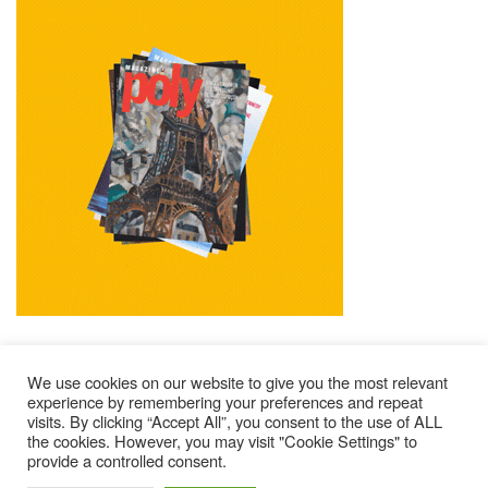
We use cookies on our website to give you the most relevant
experience by remembering your preferences and repeat
visits. By clicking “Accept All”, you consent to the use of ALL
Impressum
Kontakt
Alle Ausgaben Lesen
the cookies. However, you may visit "Cookie Settings" to
provide a controlled consent.
POLY Abonnieren
Wer Sind Wir ?