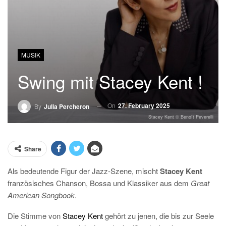
MUSIK
Swing mit Stacey Kent !
On
27. February 2025
By
Julia Percheron
Stacey Kent © Benoît Peverelli
Share
Als bedeutende Figur der Jazz-Szene, mischt
Stacey Kent
französisches Chanson, Bossa und Klassiker aus dem
Great
American Songbook
.
Die Stimme von
Stacey Kent
gehört zu jenen, die bis zur Seele