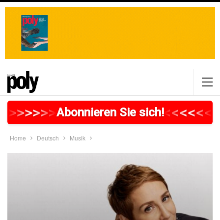
>
>
>
>
>
>
>
>
>
>
>
>
>
>
>
>
>
<
<
<
<
<
<
<
Abonnieren Sie sich!
Home
Deutsch
Musik