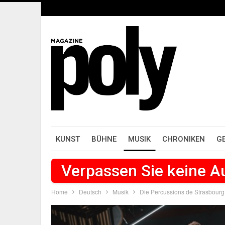
KUNST
BÜHNE
MUSIK
CHRONIKEN
G
Verpassen Sie keine 
Home
Deutsch
Musik
Die Percussions de Strasbourg