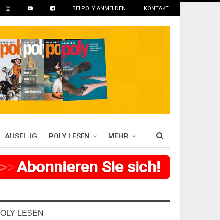
BEI POLY ANMELDEN
KONTAKT
AUSFLUG
POLY LESEN
MEHR
>
>
>
Abonnieren Sie sich!
>
>
>
>
>
>
OLY LESEN