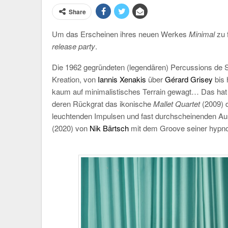
Share
Um das Erscheinen ihres neuen Werkes
Minimal
zu f
release party
.
Die 1962 gegründeten (legendären) Percussions de 
Kreation, von
Iannis Xenakis
über
Gérard Grisey
bis 
kaum auf minimalistisches Terrain gewagt… Das hat s
deren Rückgrat das ikonische
Mallet Quartet
(2009) d
leuchtenden Impulsen und fast durchscheinenden 
(2020) von
Nik Bärtsch
mit dem Groove seiner hypn