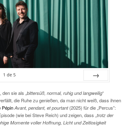
1
de
5
SUIV.
 den sie als „
bittersüß, normal, ruhig und langweilig
“
erfällt, die Ruhe zu genießen, da man nicht weiß, dass ihnen
e Pépin
Avant, pendant, et pourtant
(2025) für die „Percus”:
isode (wie bei Steve Reich) und zeigen, dass „
trotz der
ige Momente voller Hoffnung, Licht und Zeitlosigkeit