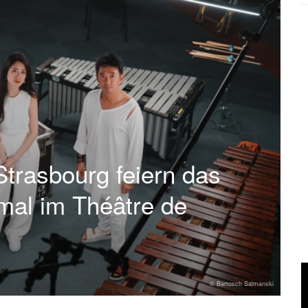
trasbourg feiern das
mal im Théâtre de
© Bartosch Salmanski