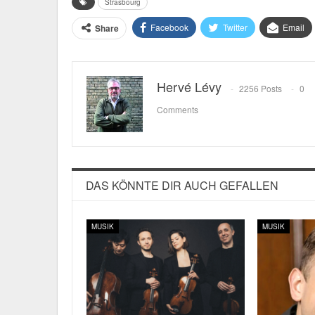
Strasbourg
Facebook
Twitter
Email
Share
Hervé Lévy
2256 Posts
0
Comments
DAS KÖNNTE DIR AUCH GEFALLEN
MUSIK
MUSIK