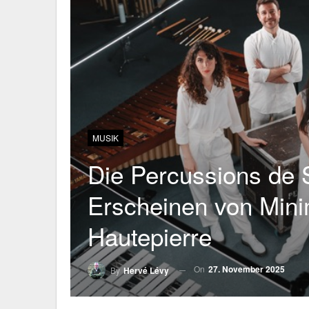
MUSIK
Die Percussions de S
Erscheinen von Mini
Hautepierre
On
27. November 2025
By
Hervé Lévy