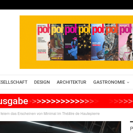
ESELLSCHAFT
DESIGN
ARCHITEKTUR
GASTRONOMIE
Ausgabe
>
>
>
>
>
>
>
>
>
>
>
>
>
>
>
>
>
>
>
>
>
 feiern das Erscheinen von Minimal im Théâtre de Hautepierre
P