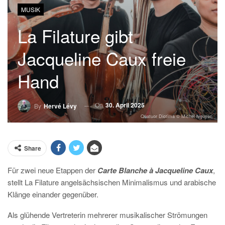
MUSIK
La Filature gibt
Jacqueline Caux freie
Hand
On
30. April 2025
By
Hervé Lévy
Quatuor Diotima © Michel Nguyen
Share
Für zwei neue Etappen der
Carte Blanche à Jacqueline Caux
,
stellt La Filature angelsächsischen Minimalismus und arabische
Klänge einander gegenüber.
Als glühende Vertreterin mehrerer musikalischer Strömungen