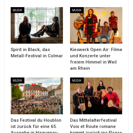
MUSIK
MUSIK
Spirit in Black, das
Kieswerk Open Air: Filme
Metall-Festival in Colmar
und Konzerte unter
freiem Himmel in Weil
am Rhein
MUSIK
MUSIK
Das Festival du Houblon
Das Mittelalterfestival
ist zurück für eine 65.
Voix et Route romane
Ausgabe in Haguenau
kommt zurück ins Elsass