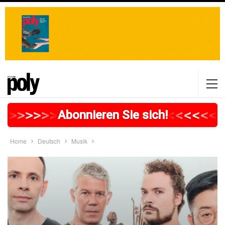
>
>
>
>
>
>
>
>
>
>
>
>
>
>
>
>
>
<
<
<
<
<
<
<
Abonnieren Sie sich!
Home
Deutsch
Musik