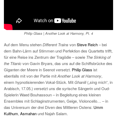
Philip Glass | Another Look at Harmony, Pt. 4
Auf dem Menu stehen
Different Trains
von
Steve Reich
– bei
dem Bahn-Lärm auf Stimmen und Perfektion des Quartetts trifft,
für eine Reise ins Zentrum der Tragödie – sowie
The Sinking of
the Titanic
von Gavin Bryars, das uns auf die Schiffsbrücke des
Giganten der Meere in Seenot versetzt.
Philip Glass
ist
ebenfalls mit von der Partie mit
Another Look at Harmony
,
einem hypnotisierenden Vokal-Stück. Mit
Ghanili
(„sing mich“, in
Arabisch, 17.05.) versetzt uns die syrische Sängerin und Oud-
Spielerin Waed Bouhassoun – in Begleitung eines kleinen
Ensembles mit Schlaginstrumenten, Geige, Violoncello… – in
das Universum der drei Diven des Mittleren Ostens:
Umm
Kulthum
,
Asmahan
und Najah Salam.