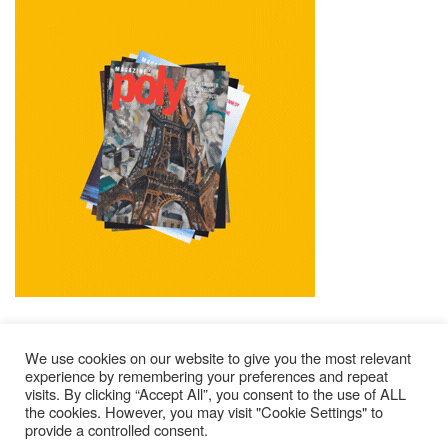
We use cookies on our website to give you the most relevant
experience by remembering your preferences and repeat
visits. By clicking “Accept All”, you consent to the use of ALL
Impressum
Kontakt
Alle Ausgaben Lesen
the cookies. However, you may visit "Cookie Settings" to
provide a controlled consent.
POLY Abonnieren
Wer Sind Wir ?