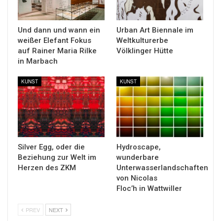
Und dann und wann ein
Urban Art Biennale im
weißer Elefant Fokus
Weltkulturerbe
auf Rainer Maria Rilke
Völklinger Hütte
in Marbach
KUNST
KUNST
Silver Egg, oder die
Hydroscape,
Beziehung zur Welt im
wunderbare
Herzen des ZKM
Unterwasserlandschaften
von Nicolas
Floc’h in Wattwiller
PREV
NEXT