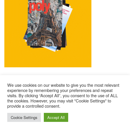
We use cookies on our website to give you the most relevant
experience by remembering your preferences and repeat
visits. By clicking “Accept All”, you consent to the use of ALL
Impressum
Kontakt
Alle Ausgaben Lesen
the cookies. However, you may visit "Cookie Settings" to
provide a controlled consent.
POLY Abonnieren
Wer Sind Wir ?
© 2025 – Magazine Poly – BKN
Cookie Settings
Accept All