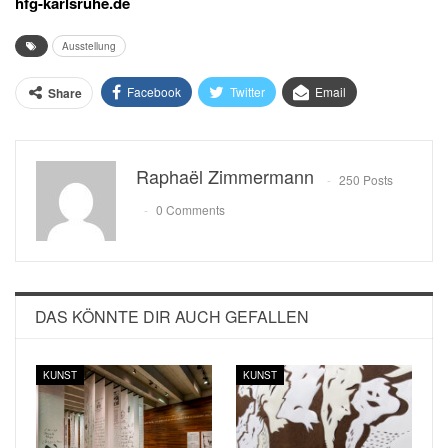
hfg-karlsruhe.de
Ausstellung
Facebook
Twitter
Email
Share
Raphaël Zimmermann
250 Posts
0 Comments
DAS KÖNNTE DIR AUCH GEFALLEN
KUNST
KUNST