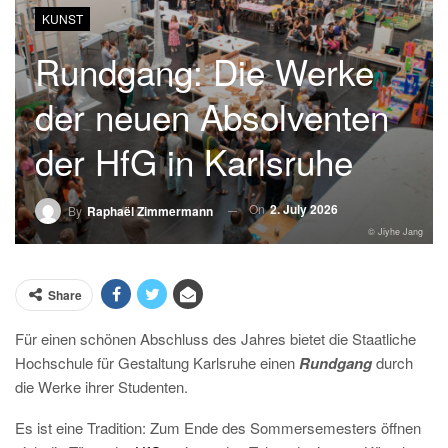
KUNST
Rundgang: Die Werke
der neuen Absolventen
der HfG in Karlsruhe
On
2. July 2026
By
Raphaël Zimmermann
© Jiyhe Jang
Share
Für einen schönen Abschluss des Jahres bietet die Staatliche
Hochschule für Gestaltung Karlsruhe einen
Rundgang
durch
die Werke ihrer Studenten.
Es ist eine Tradition: Zum Ende des Sommersemesters öffnen