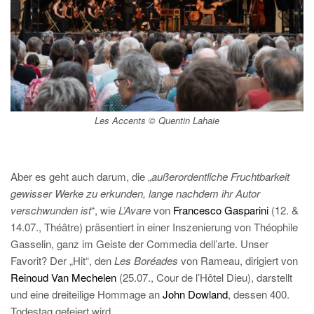
Les Accents © Quentin Lahaie
Aber es geht auch darum, die „
außerordentliche Fruchtbarkeit
gewisser Werke zu erkunden, lange nachdem ihr Autor
verschwunden ist
“, wie
L’Avare
von
Francesco Gasparini
(12. &
14.07., Théâtre) präsentiert in einer Inszenierung von Théophile
Gasselin, ganz im Geiste der Commedia dell’arte. Unser
Favorit? Der „Hit“, den
Les Boréades
von Rameau, dirigiert von
Reinoud Van Mechelen
(25.07., Cour de l’Hôtel Dieu), darstellt
und eine dreiteilige Hommage an
John Dowland
, dessen 400.
Todestag gefeiert wird.