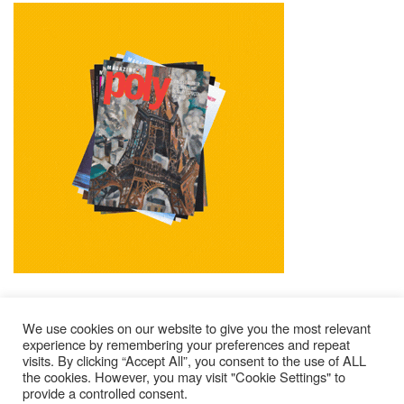
We use cookies on our website to give you the most relevant
experience by remembering your preferences and repeat
visits. By clicking “Accept All”, you consent to the use of ALL
Impressum
Kontakt
Alle Ausgaben Lesen
the cookies. However, you may visit "Cookie Settings" to
provide a controlled consent.
POLY Abonnieren
Wer Sind Wir ?