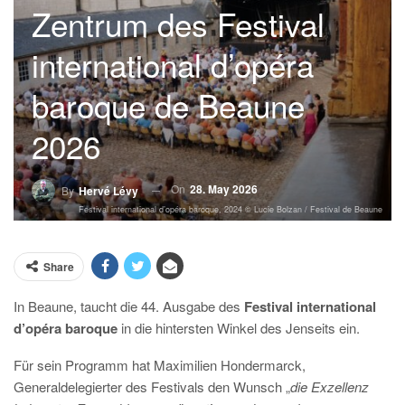
Zentrum des Festival
international d’opéra
baroque de Beaune
2026
On
28. May 2026
By
Hervé Lévy
Festival international d’opéra baroque, 2024 © Lucie Bolzan / Festival de Beaune
Share
In Beaune, taucht die 44. Ausgabe des
Festival international
d’opéra baroque
in die hintersten Winkel des Jenseits ein.
Für sein Programm hat Maximilien Hondermarck,
Generaldelegierter des Festivals den Wunsch „
die Exzellenz