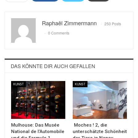
Raphaël Zimmermann
250 Posts
0 Comments
DAS KÖNNTE DIR AUCH GEFALLEN
KUNST
KUNST
Mulhouse: Das Musée
Moches ! 2, die
National de l’Automobile
unterschätzte Schönheit
und die Formule 1
der Tiere in Nancy