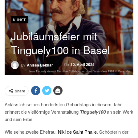
KUNST
Jubiläumsfeier mit
Tinguely100 in Basel
On
30. April 2025
By
Anissa Bekkar
Jean Tinguely devant Dernière Collaboration avec Yves Klein 1988 © Vera Isler
Share
Anlässlich seines hundertsten Geburtstags in diesem Jahr,
erinnert die vielförmige Veranstaltung
Tinguely100
an sein Werk
und sein Erbe.
Wie seine zweite Ehefrau,
Niki de Saint Phalle
, Schöpferin der