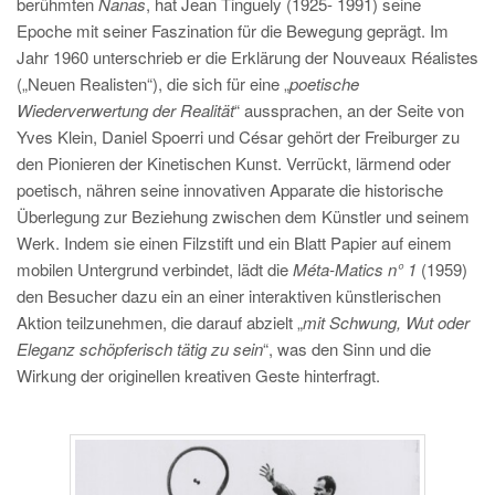
berühmten
Nanas
, hat Jean Tinguely (1925- 1991) seine
Epoche mit seiner Faszination für die Bewegung geprägt. Im
Jahr 1960 unterschrieb er die Erklärung der Nouveaux Réalistes
(„Neuen Realisten“), die sich für eine „
poetische
Wiederverwertung der Realität
“ aussprachen, an der Seite von
Yves Klein, Daniel Spoerri und César gehört der Freiburger zu
den Pionieren der Kinetischen Kunst. Verrückt, lärmend oder
poetisch, nähren seine innovativen Apparate die historische
Überlegung zur Beziehung zwischen dem Künstler und seinem
Werk. Indem sie einen Filzstift und ein Blatt Papier auf einem
mobilen Untergrund verbindet, lädt die
Méta-Matics n° 1
(1959)
den Besucher dazu ein an einer interaktiven künstlerischen
Aktion teilzunehmen, die darauf abzielt „
mit Schwung, Wut oder
Eleganz schöpferisch tätig zu sein
“, was den Sinn und die
Wirkung der originellen kreativen Geste hinterfragt.