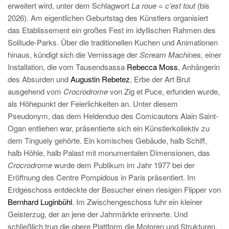
erweitert wird, unter dem Schlagwort
La roue = c’est tout
(bis
2026). Am eigentlichen Geburtstag des Künstlers organisiert
das Etablissement ein großes Fest im idyllischen Rahmen des
Solitude-Parks. Über die traditionellen Kuchen und Animationen
hinaus, kündigt sich die Vernissage der
Scream Machines,
einer
Installation, die vom Tausendsassa
Rebecca Moss
, Anhängerin
des Absurden und
Augustin Rebetez
, Erbe der Art Brut
ausgehend vom
Crocrodrome
von Zig et Puce, erfunden wurde,
als Höhepunkt der Feierlichkeiten an. Unter diesem
Pseudonym, das dem Heldenduo des Comicautors Alain Saint-
Ogan entliehen war, präsentierte sich ein Künstlerkollektiv zu
dem Tinguely gehörte. Ein komisches Gebäude, halb Schiff,
halb Höhle, halb Palast mit monumentalen Dimensionen, das
Crocrodrome
wurde dem Publikum im Jahr 1977 bei der
Eröffnung des Centre Pompidous in Paris präsentiert. Im
Erdgeschoss entdeckte der Besucher einen riesigen Flipper von
Bernhard Luginbühl
. Im Zwischengeschoss fuhr ein kleiner
Geisterzug, der an jene der Jahrmärkte erinnerte. Und
schließlich trug die obere Plattform die Motoren und Strukturen,