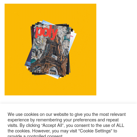
We use cookies on our website to give you the most relevant
experience by remembering your preferences and repeat
visits. By clicking “Accept All”, you consent to the use of ALL
Impressum
Kontakt
Alle Ausgaben Lesen
the cookies. However, you may visit "Cookie Settings" to
provide a controlled consent.
POLY Abonnieren
Wer Sind Wir ?