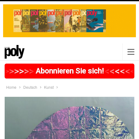
>
>
>
>
>
>
>
>
>
>
>
>
>
>
>
>
>
<
<
<
<
<
<
Abonnieren Sie sich!
Home
Deutsch
Kunst