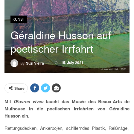
KUNST
Géraldine Husson auf
poetischer Irrfahrt
On
15. July 2021
By
Suzi Vieira
Iridescent disk, 2021
Share
Mit
Œuvres vives
taucht das Musée des Beaux-Arts de
Mulhouse in die poetischen Irrfahrten von Géraldine
Husson ein.
Rettungsdecken, Ankerbojen, schillerndes Plastik, Reißnägel,