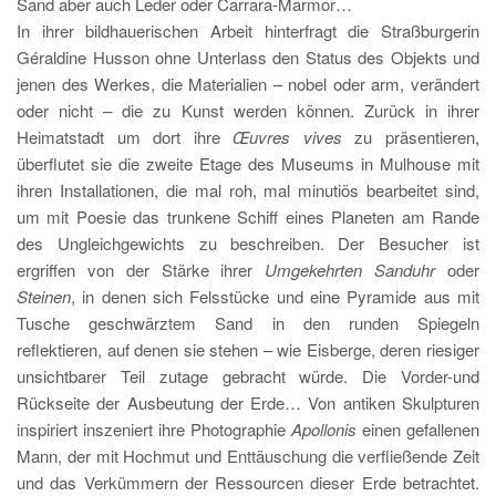
Sand aber auch Leder oder Carrara-Marmor…
In ihrer bildhauerischen Arbeit hinterfragt die Straßburgerin
Géraldine Husson ohne Unterlass den Status des Objekts und
jenen des Werkes, die Materialien – nobel oder arm, verändert
oder nicht – die zu Kunst werden können. Zurück in ihrer
Heimatstadt um dort ihre
Œuvres vives
zu präsentieren,
überflutet sie die zweite Etage des Museums in Mulhouse mit
ihren Installationen, die mal roh, mal minutiös bearbeitet sind,
um mit Poesie das trunkene Schiff eines Planeten am Rande
des Ungleichgewichts zu beschreiben. Der Besucher ist
ergriffen von der Stärke ihrer
Umgekehrten Sanduhr
oder
Steinen
, in denen sich Felsstücke und eine Pyramide aus mit
Tusche geschwärztem Sand in den runden Spiegeln
reflektieren, auf denen sie stehen – wie Eisberge, deren riesiger
unsichtbarer Teil zutage gebracht würde. Die Vorder-und
Rückseite der Ausbeutung der Erde… Von antiken Skulpturen
inspiriert inszeniert ihre Photographie
Apollonis
einen gefallenen
Mann, der mit Hochmut und Enttäuschung die verfließende Zeit
und das Verkümmern der Ressourcen dieser Erde betrachtet.