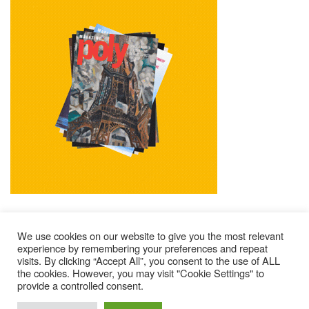
We use cookies on our website to give you the most relevant
experience by remembering your preferences and repeat
visits. By clicking “Accept All”, you consent to the use of ALL
Impressum
Kontakt
Alle Ausgaben Lesen
the cookies. However, you may visit "Cookie Settings" to
POLY Abonnieren
Wer Sind Wir ?
provide a controlled consent.
© 2025 – Magazine Poly – BKN