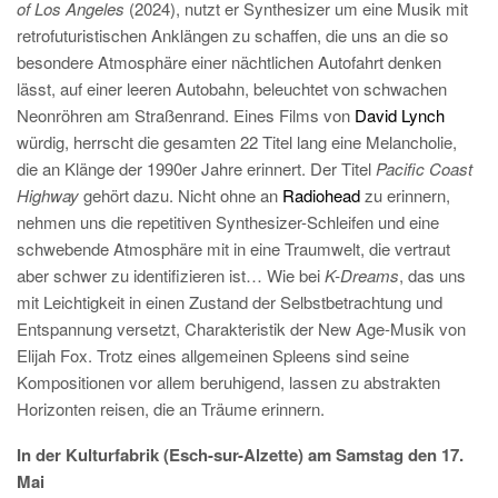
of Los Angeles
(2024), nutzt er Synthesizer um eine Musik mit
retrofuturistischen Anklängen zu schaffen, die uns an die so
besondere Atmosphäre einer nächtlichen Autofahrt denken
lässt, auf einer leeren Autobahn, beleuchtet von schwachen
Neonröhren am Straßenrand. Eines Films von
David Lynch
würdig, herrscht die gesamten 22 Titel lang eine Melancholie,
die an Klänge der 1990er Jahre erinnert. Der Titel
Pacific Coast
Highway
gehört dazu. Nicht ohne an
Radiohead
zu erinnern,
nehmen uns die repetitiven Synthesizer-Schleifen und eine
schwebende Atmosphäre mit in eine Traumwelt, die vertraut
aber schwer zu identifizieren ist… Wie bei
K-Dreams
, das uns
mit Leichtigkeit in einen Zustand der Selbstbetrachtung und
Entspannung versetzt, Charakteristik der New Age-Musik von
Elijah Fox. Trotz eines allgemeinen Spleens sind seine
Kompositionen vor allem beruhigend, lassen zu abstrakten
Horizonten reisen, die an Träume erinnern.
In der Kulturfabrik (Esch-sur-Alzette) am Samstag den 17.
Mai