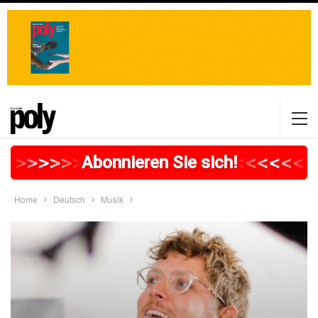
>
>
>
>
>
>
>
>
>
>
>
>
>
>
>
>
>
<
<
<
<
<
<
<
Abonnieren Sie sich!
Home
Deutsch
Musik