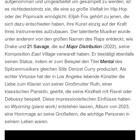
aufgenommen und umgearbeitet um gesampelt zu werden, ist
es nichtsdestotrotz sie, die eine so große Vielfalt im Hip-Hop
oder der Popmusik ermöglicht. Elijah Fox gehört zu jenen, die
sich dazu entschieden haben, ihre Kunst einzig auf der Kraft
ihres Instrumentes aufzubauen. Der talentierte Musiker wurde
unter anderem von den großen Namen des Raps entdeckt, wie
Drake und
21 Savage
, die auf
Major Distribution
(2022), seine
Komposition
East Village
verwandt haben. Er bestätigt ebenfalls
seinen Status, indem er zum Beispiel den Titel
Mental
des
Spitzenmusikers gleichen Stils Denzel Curry produziert. Als
echter Virtuose hat der in Los Angeles lebende Künstler die
Liebe zum Klavier von seiner Großmutter Ruth, einer
klassischen Pianistin, geerbt, die seine Kindheit mit Ravel oder
Debussy bespielt. Diese impressionistischen Einflüsse haben
so
Wyoming (piano work)
entstehen lassen, Album von 2023,
eine Hommage an seine Großeltern, die wichtige Personen in
seinem Leben waren.