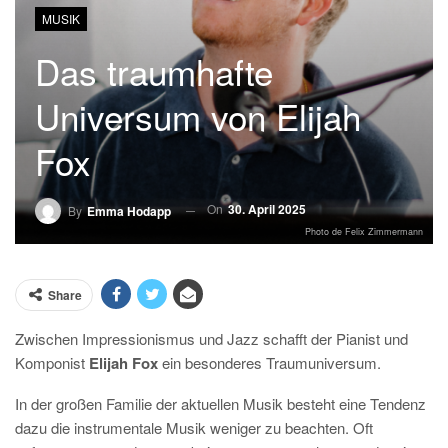
MUSIK
Das traumhafte
Universum von Elijah
Fox
On
30. April 2025
By
Emma Hodapp
Photo de Felix Zimmermann
Share
Zwischen Impressionismus und Jazz schafft der Pianist und
Komponist
Elijah Fox
ein besonderes Traumuniversum.
In der großen Familie der aktuellen Musik besteht eine Tendenz
dazu die instrumentale Musik weniger zu beachten. Oft