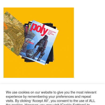
We use cookies on our website to give you the most relevant
experience by remembering your preferences and repeat
visits. By clicking “Accept All”, you consent to the use of ALL
Impressum
Kontakt
Alle Ausgaben Lesen
the cookies. However, you may visit "Cookie Settings" to