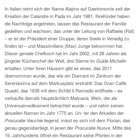
In Italien reimt sich der Name Alajmo auf Gastronomie seit der
Kreation der Calandre in Pada im Jahr 1981. IhreKinder haben
die Nachfolge angetreten, lassen das Restaurant der Familie
gedeihen und wachsen, das unter der Leitung von Raffaele (Raf)
– er ist der Präsident einer Gruppe, deren Seele in Venedig zu
finden ist – und Massimiliano (Max) Junge bekommen hat.
Dieser geniale Chefkoch hat im Jahr 2002, mit 28 Jahren als
jüngster Küchenchef der Welt, drei Sterne im
Guide Michelin
erhalten. Unter ihren Häusern gibt es eines, das 2011
übernommen wurde, das wie ein Diamant im Zentrum der
Serenissima auf dem Markusplatz erstrahlt: Das Gran Caffè
Quadri, das 1638 mit dem Schild Il Remedio eröffnete – es
verkaufte damals hauptsächlich
Malvasia,
Wein, der als
Universalmedikament betrachtet wurde – und nahm seinen
aktuellen Namen im Jahr 1775 an. Un- ter den Arkaden der
Procuratie Vecchie
liegend, misst es sich mit dem Florian, das
genau gegenüberliegt, in jenen der
Procuratie Nuove.
Mitte des
19. Jahrhunderts öffnet ein Restaurant seine Pforten in der