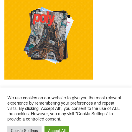
We use cookies on our website to give you the most relevant
experience by remembering your preferences and repeat
visits. By clicking “Accept All”, you consent to the use of ALL
Impressum
Kontakt
Alle Ausgaben Lesen
the cookies. However, you may visit "Cookie Settings" to
provide a controlled consent.
POLY Abonnieren
Wer Sind Wir ?
© 2025 – Magazine Poly – BKN
Cookie Settings
Accept All