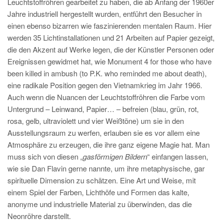
Leuchtstoffröhren gearbeitet zu haben, die ab Anfang der 1960er
Jahre industriell hergestellt wurden, entführt den Besucher in
einen ebenso bizarren wie faszinierenden mentalen Raum. Hier
werden 35 Lichtinstallationen und 21 Arbeiten auf Papier gezeigt,
die den Akzent auf Werke legen, die der Künstler Personen oder
Ereignissen gewidmet hat, wie Monument 4 for those who have
been killed in ambush (to P.K. who reminded me about death),
eine radikale Position gegen den Vietnamkrieg im Jahr 1966.
Auch wenn die Nuancen der Leuchtstoffröhren die Farbe vom
Untergrund – Leinwand, Papier… – befreien (blau, grün, rot,
rosa, gelb, ultraviolett und vier Weißtöne) um sie in den
Ausstellungsraum zu werfen, erlauben sie es vor allem eine
Atmosphäre zu erzeugen, die ihre ganz eigene Magie hat. Man
muss sich von diesen „
gasförmigen Bildern
“ einfangen lassen,
wie sie Dan Flavin gerne nannte, um ihre metaphysische, gar
spirituelle Dimension zu schätzen. Eine Art und Weise, mit
einem Spiel der Farben, Lichthöfe und Formen das kalte,
anonyme und industrielle Material zu überwinden, das die
Neonröhre darstellt.