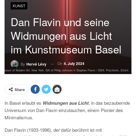
KUNST
Dan Flavin und seine
Widmungen aus Licht
im Kunstmuseum Basel
On
4. July 2024
By
Hervé Lévy
 Museum of Modern Art, New York, Gift of Philip Johnson © Stephen Flavin / 2024, ProLitteris, Zürich
Share
In Basel erlaubt es
Widmungen aus Licht
, in das bezaubernde
Universum von Dan Flavin einzutauchen, einem Pionier des
Minimalismus.
Dan Flavin (1933-1996), der dafür berühmt ist mit