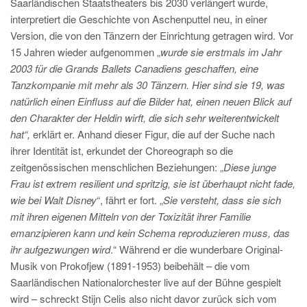
Saarländischen Staatstheaters bis 2030 verlängert wurde,
interpretiert die Geschichte von Aschenputtel neu, in einer
Version, die von den Tänzern der Einrichtung getragen wird. Vor
15 Jahren wieder aufgenommen „
wurde sie erstmals im Jahr
2003 für die
Grands Ballets Canadiens geschaffen, eine
Tanzkompanie mit mehr als 30 Tänzern. Hier sind sie 19, was
natürlich einen Einfluss auf die Bilder hat, einen neuen Blick auf
den Charakter der Heldin wirft, die sich sehr weiterentwickelt
hat“,
erklärt er. Anhand dieser Figur, die auf der Suche nach
ihrer Identität ist, erkundet der Choreograph so die
zeitgenössischen menschlichen Beziehungen: „
Diese junge
Frau ist extrem resilient und spritzig, sie ist überhaupt nicht fade,
wie bei Walt Disney
“, fährt er fort. „
Sie versteht, dass sie sich
mit ihren eigenen Mitteln von der Toxizität ihrer Familie
emanzipieren kann und kein Schema reproduzieren muss, das
ihr aufgezwungen wird
.“ Während er die wunderbare Original-
Musik von Prokofjew (1891-1953) beibehält – die vom
Saarländischen Nationalorchester live auf der Bühne gespielt
wird – schreckt Stijn Celis also nicht davor zurück sich vom