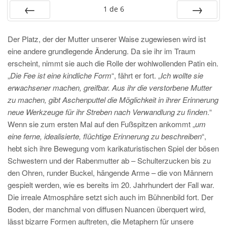
1
de
6
PRÉC
SUIV.
Der Platz, der der Mutter unserer Waise zugewiesen wird ist
eine andere grundlegende Änderung. Da sie ihr im Traum
erscheint, nimmt sie auch die Rolle der wohlwollenden Patin ein.
„
Die Fee ist eine kindliche Form
“, fährt er fort. „
Ich wollte sie
erwachsener machen, greifbar. Aus ihr die verstorbene Mutter
zu machen, gibt Aschenputtel die Möglichkeit in ihrer Erinnerung
neue Werkzeuge für ihr Streben nach Verwandlung zu finden
.“
Wenn sie zum ersten Mal auf den Fußspitzen ankommt „
um
eine ferne, idealisierte, flüchtige Erinnerung zu beschreiben
“,
hebt sich ihre Bewegung vom karikaturistischen Spiel der bösen
Schwestern und der Rabenmutter ab – Schulterzucken bis zu
den Ohren, runder Buckel, hängende Arme – die von Männern
gespielt werden, wie es bereits im 20. Jahrhundert der Fall war.
Die irreale Atmosphäre setzt sich auch im Bühnenbild fort. Der
Boden, der manchmal von diffusen Nuancen überquert wird,
lässt bizarre Formen auftreten, die Metaphern für unsere