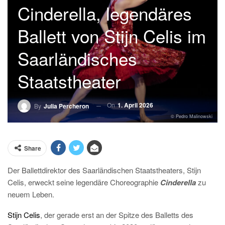
Cinderella, legendäres
Ballett von Stijn Celis im
Saarländisches
Staatstheater
On
1. April 2026
By
Julia Percheron
© Pedro Malinowski
Share
Der Ballettdirektor des Saarländischen Staatstheaters, Stijn
Celis, erweckt seine legendäre Choreographie
Cinderella
zu
neuem Leben.
Stijn Celis
, der gerade erst an der Spitze des Balletts des