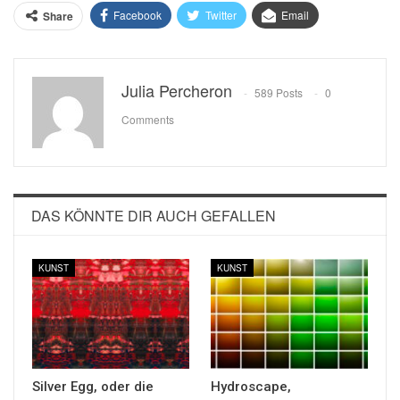
Facebook
Twitter
Email
Share
Julia Percheron
589 Posts
0
Comments
DAS KÖNNTE DIR AUCH GEFALLEN
KUNST
KUNST
Silver Egg, oder die
Hydroscape,