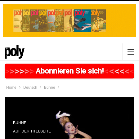
>
>
>
>
>
>
>
>
>
>
>
>
>
>
>
>
>
<
<
<
<
<
<
<
Abonnieren Sie sich!
Home
Deutsch
Bühne
BÜHNE
AUF DER TITELSEITE