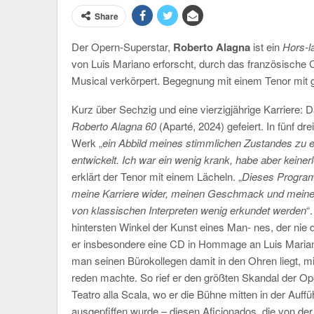
Share
Der Opern-Superstar,
Roberto Alagna
ist ein
Hors-la
von Luis Mariano erforscht, durch das französische
Musical verkörpert. Begegnung mit einem Tenor mit 
Kurz über Sechzig und eine vierzigjährige Karriere: D
Roberto Alagna 60
(Aparté, 2024) gefeiert. In fünf d
Werk „
ein Abbild meines stimmlichen Zustandes zu 
entwickelt. Ich war ein wenig krank, habe aber kein
erklärt der Tenor mit einem Lächeln. „
Dieses Programm
meine Karriere wider, meinen Geschmack und meine 
von klassischen Interpreten wenig erkundet werden
“
hintersten Winkel der Kunst eines Man- nes, der n
er insbesondere eine CD in Hommage an Luis Mariano
man seinen Bürokollegen damit in den Ohren liegt, m
reden machte. So rief er den größten Skandal der Op
Teatro alla Scala, wo er die Bühne mitten in der Auf
ausgepfiffen wurde – diesen Aficionados, die von de