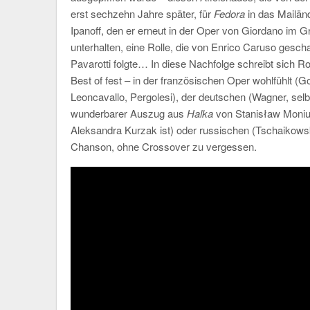
erst sechzehn Jahre später, für
Fedora
in das Mailän
Ipanoff, den er erneut in der Oper von Giordano im G
unterhalten, eine Rolle, die von Enrico Caruso gesc
Pavarotti folgte… In diese Nachfolge schreibt sich R
Best of fest – in der französischen Oper wohlfühlt (G
Leoncavallo, Pergolesi), der deutschen (Wagner, selbs
wunderbarer Auszug aus
Halka
von Stanisław Monius
Aleksandra Kurzak ist) oder russischen (Tschaikowsk
Chanson, ohne Crossover zu vergessen.