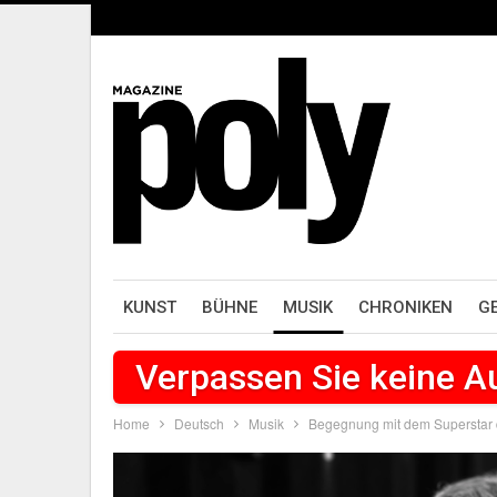
KUNST
BÜHNE
MUSIK
CHRONIKEN
G
Verpassen Sie keine 
Home
Deutsch
Musik
Begegnung mit dem Superstar 