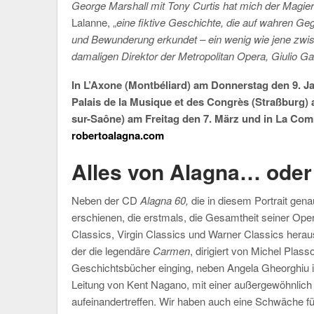
George Marshall mit Tony Curtis hat mich der Magier
Lalanne, „
eine fiktive Geschichte, die auf wahren G
und Bewunderung erkundet – ein wenig wie jene zwi
damaligen Direktor der Metropolitan Opera, Giulio G
In L’Axone (Montbéliard) am Donnerstag den 9. J
Palais de la Musique et des Congrès (Straßburg)
sur-Saône) am Freitag den 7. März und in La Co
robertoalagna.com
Alles von Alagna… oder
Neben der CD
Alagna 60,
die in diesem Portrait ge
erschienen, die erstmals, die Gesamtheit seiner Ope
Classics, Virgin Classics und Warner Classics hera
der die legendäre
Carmen
, dirigiert von Michel Plass
Geschichtsbücher einging, neben Angela Gheorghiu in 
Leitung von Kent Nagano, mit einer außergewöhnlich
aufeinandertreffen. Wir haben auch eine Schwäche f