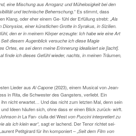
end, eine Mischung aus Arroganz und Mühelosigkeit bei den
ibilität und technische Beherrschung
.“ Es stimmt, dass
n Klang, oder eher einem Ge- fühl der Erfüllung strebt: „
Als
Dionysios, einer künstlichen Grotte in Syrakus, in Sizilien.
fühl, den er in meinem Körper erzeugte: Ich habe wie eine Art
m. Seit diesem Augenblick versuche ich diese Magie
es Ortes, es sei denn meine Erinnerung idealisiert sie [lacht].
 finde ich dieses Gefühl wieder, nachts, in meinen Träumen,
 besten Lieder aus
Al Capone
(2023), einem Musical von Jean-
ess in Rita, die Schwester des Gangsters, verliebt. Ein
ihn nicht erwartet… Und das nicht zum letzten Mal, denn sein
e und Ideen häufen sich, ohne dass er einen Blick zurück- wirft.
k Johnson in
La Fan- ciulla del West
von Puccini interpretiert zu
e als ich klein war“,
sagt er lachend. Der Tenor richtet sei-
Laurent Petitgirard für ihn komponiert – „
Seit dem Film von