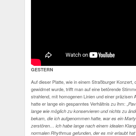
GESTERN
Auf dieser Platte, wie in einem Straßburger Konzert,
gewidmet wurde, trifft man auf eine betörende Stimme,
strahlend, mit homogenen Linien und einer präzisen
hatte er lange ein gespanntes Verhältnis zu ihm: „
Pav
lange wie möglich zu konservieren und nichts zu ände
bekam, die ich aufgenommen hatte, war es ein Martyri
zerstören… ich habe lange nach einem idealen Klang 
normalen Rhythmus gefunden, der es mir erlaubt hat 