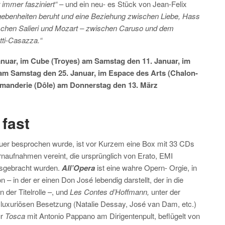
 immer fasziniert“
– und ein neu- es Stück von Jean-Felix
egebenheiten beruht und eine Beziehung zwischen Liebe, Hass
schen Salieri und Mozart – zwischen Caruso und dem
atti-Casazza.“
anuar, im Cube (Troyes) am Samstag den 11. Januar, im
 am Samstag den 25. Januar, im Espace des Arts (Chalon-
mmanderie (Dôle) am Donnerstag den 13. März
 fast
nauer besprochen wurde, ist vor Kurzem eine Box mit 33 CDs
rnaufnahmen vereint, die ursprünglich von Erato, EMI
usgebracht wurden.
All’Opera
ist eine wahre Opern- Orgie, in
on – in der er einen Don José lebendig darstellt, der in die
der Titelrolle –, und
Les Contes d’Hoffmann,
unter der
 luxuriösen Besetzung (Natalie Dessay, José van Dam, etc.)
ür
Tosca
mit Antonio Pappano am Dirigentenpult, beflügelt von