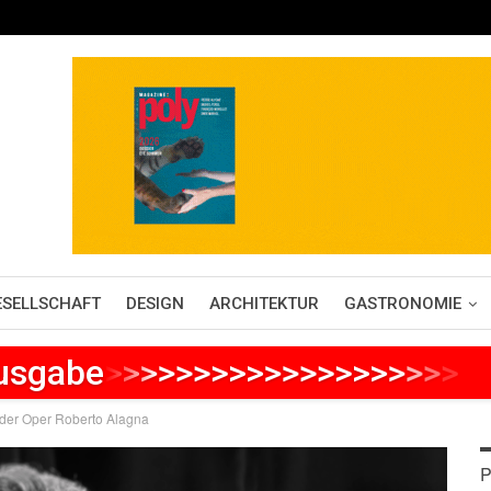
ESELLSCHAFT
DESIGN
ARCHITEKTUR
GASTRONOMIE
Ausgabe
>
>
>
>
>
>
>
>
>
>
>
>
>
>
>
>
>
>
>
>
>
der Oper Roberto Alagna
P