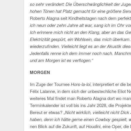
so sehr verändert: Die Überschwänglichkeit der Jug
hohen Tönen hat Platz gemacht für eine größere Sens
Roberto Alagna seit Kindheitstagen nach dem perfekte
ich neun oder zehn Jahre alt war, sang ich im Ohr von 
Ich erinnere mich nicht an den Klang, aber an das Ge
Elektrizität gespürt, ein Wohlsein, das mich überka
wiederzufinden. Vielleicht liegt es an der Akustik dies
Jedenfalls renne ich dem immer noch nach. Manchmal
und am Morgen ist es verflogen.“
MORGEN
Im Zuge der Tournee
Hors-la-loi
, interpretiert er die
Félix Lalanne, in dem sich der unbestechliche Eliot N
weiteres Mal findet man Roberto Alagna dort wo man 
Terminkalender ist voll bis ins Jahr 2028, die Projekt
Bereut er etwas? „
Nicht wirklich, vielleicht nicht Dic
haben, denn ich hätte gerne einen Cowboy gespielt, wi
nen Blick auf die Zukunft, auf
Houdini
, eine Oper, die 