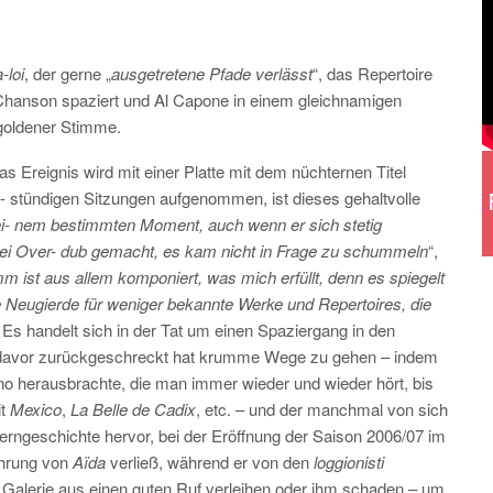
-loi
, der gerne „
ausgetretene Pfade verlässt
“, das Repertoire
 Chanson spaziert und Al Capone in einem gleichnamigen
goldener Stimme.
as Ereignis wird mit einer Platte mit dem nüchternen Titel
rei- stündigen Sitzungen aufgenommen, ist dieses gehaltvolle
ei- nem bestimmten Moment, auch wenn er sich stetig
erlei Over- dub gemacht, es kam nicht in Frage zu schummeln
“,
 ist aus allem komponiert, was mich erfüllt, denn es spiegelt
Neugierde für weniger bekannte Werke und Repertoires, die
. Es handelt sich in der Tat um einen Spaziergang in den
ie davor zurückgeschreckt hat krumme Wege zu gehen – indem
 herausbrachte, die man immer wieder und wieder hört, bis
it
Mexico
,
La Belle de Cadix
, etc. – und der manchmal von sich
erngeschichte hervor, bei der Eröffnung der Saison 2006/07 im
führung von
Aïda
verließ, während er von den
loggionisti
r Galerie aus einen guten Ruf verleihen oder ihm schaden – um