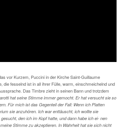
 das vor Kurzem, Puccini in der Kirche Saint-Guillaume
 die fesselnd ist in all ihrer Fülle, warm, einschmeichelnd und
 Aussprache. Das Timbre zieht in seinen Bann und trotzdem
arotti hat seine Stimme immer gemocht. Er hat versucht sie so
rn. Für mich ist das Gegenteil der Fall: Wenn ich Platten
um sie anzuhören. Ich war enttäuscht, ich wollte sie
gesucht, den ich im Kopf hatte, und dann habe ich ei- nen
meine Stimme zu akzeptieren. In Wahrheit hat sie sich nicht