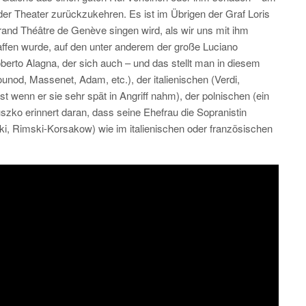
der Theater zurückzukehren. Es ist im Übrigen der Graf Loris
rand Théâtre de Genève singen wird, als wir uns mit ihm
haffen wurde, auf den unter anderem der große Luciano
oberto Alagna, der sich auch – und das stellt man in diesem
ounod, Massenet, Adam, etc.), der italienischen (Verdi,
t wenn er sie sehr spät in Angriff nahm), der polnischen (ein
zko erinnert daran, dass seine Ehefrau die Sopranistin
i, Rimski-Korsakow) wie im italienischen oder französischen