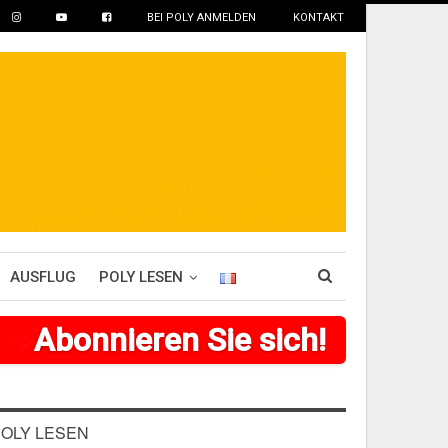
BEI POLY ANMELDEN
KONTAKT
AUSFLUG
POLY LESEN
>
>
>
Abonnieren Sie sich!
>
>
>
>
>
>
OLY LESEN