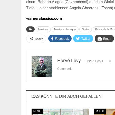
einem Roberto Alagna (Cavaradossi) auf dem Gipfel 
Tiefe –, einer strahlenden Angela Gheorghiu (Tosca)
warnerclassics.com
Musique
Musique classique
Opéra
Palais de la Mu
Facebook
Twitter
Email
Share
Hervé Lévy
2256 Posts
0
Comments
DAS KÖNNTE DIR AUCH GEFALLEN
MUSIK
MUSIK