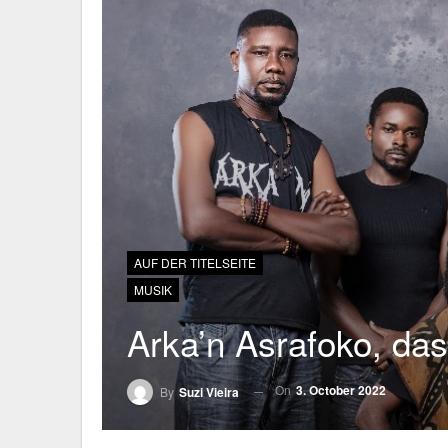
AUF DER TITELSEITE
MUSIK
Arka’n Asrafoko, da
On
3. October 2022
By
Suzi Vieira