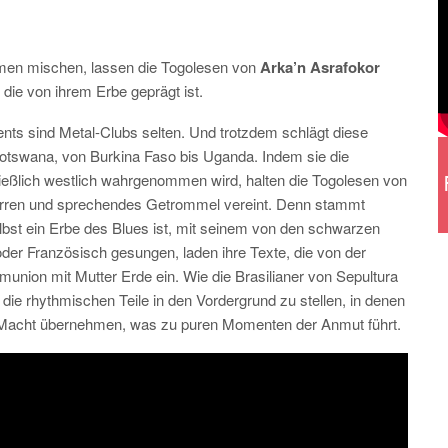
hmen mischen, lassen die Togolesen von
Arka’n Asrafokor
 die von ihrem Erbe geprägt ist.
ents sind Metal-Clubs selten. Und trotzdem schlägt diese
Botswana, von Burkina Faso bis Uganda. Indem sie die
hließlich westlich wahrgenommen wird, halten die Togolesen von
itarren und sprechendes Getrommel vereint. Denn stammt
lbst ein Erbe des Blues ist, mit seinem von den schwarzen
er Französisch gesungen, laden ihre Texte, die von der
nion mit Mutter Erde ein. Wie die Brasilianer von Sepultura
t die rhythmischen Teile in den Vordergrund zu stellen, in denen
Macht übernehmen, was zu puren Momenten der Anmut führt.