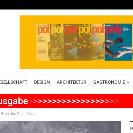
ESELLSCHAFT
DESIGN
ARCHITEKTUR
GASTRONOMIE
Ausgabe
>
>
>
>
>
>
>
>
>
>
>
>
>
>
>
>
>
>
>
>
>
s Erbe des Trash-Metal
P