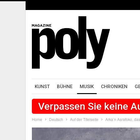
KUNST
BÜHNE
MUSIK
CHRONIKEN
G
Verpassen Sie keine 
Home
Deutsch
Auf der Titelseite
Arka’n Asrafoko, da