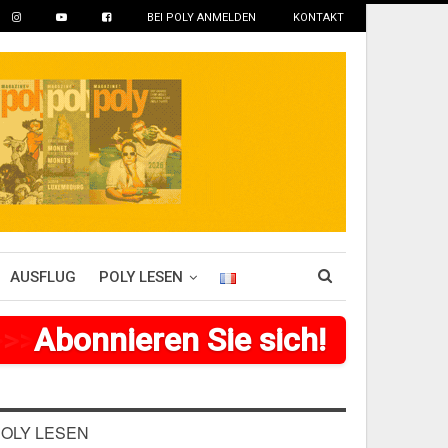
BEI POLY ANMELDEN
KONTAKT
AUSFLUG
POLY LESEN
>
>
>
Abonnieren Sie sich!
>
>
>
>
>
>
OLY LESEN