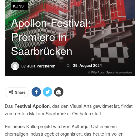
KUNST
Apollon-Festival:
Premiere in
Saarbrücken
On
29. August 2024
By
Julia Percheron
© Filip Roca, Space Interventions
Share
Das
Festival Apollon
, das den Visual Arts gewidmet ist, findet
zum ersten Mal am Saarbrücker Osthafen statt.
Ein neues Kulturprojekt wird von Kulturgut Ost in einem
ehemaligen Industriegebiet organisiert, das heute im vollen