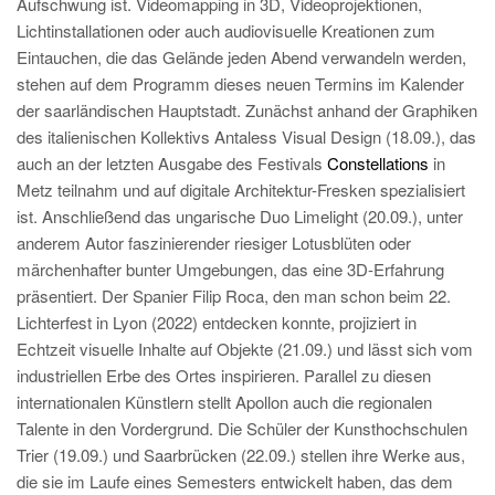
Aufschwung ist. Videomapping in 3D, Videoprojektionen,
Lichtinstallationen oder auch audiovisuelle Kreationen zum
Eintauchen, die das Gelände jeden Abend verwandeln werden,
stehen auf dem Programm dieses neuen Termins im Kalender
der saarländischen Hauptstadt. Zunächst anhand der Graphiken
des italienischen Kollektivs Antaless Visual Design (18.09.), das
auch an der letzten Ausgabe des Festivals
Constellations
in
Metz teilnahm und auf digitale Architektur-Fresken spezialisiert
ist. Anschließend das ungarische Duo Limelight (20.09.), unter
anderem Autor faszinierender riesiger Lotusblüten oder
märchenhafter bunter Umgebungen, das eine 3D-Erfahrung
präsentiert. Der Spanier Filip Roca, den man schon beim 22.
Lichterfest in Lyon (2022) entdecken konnte, projiziert in
Echtzeit visuelle Inhalte auf Objekte (21.09.) und lässt sich vom
industriellen Erbe des Ortes inspirieren. Parallel zu diesen
internationalen Künstlern stellt Apollon auch die regionalen
Talente in den Vordergrund. Die Schüler der Kunsthochschulen
Trier (19.09.) und Saarbrücken (22.09.) stellen ihre Werke aus,
die sie im Laufe eines Semesters entwickelt haben, das dem