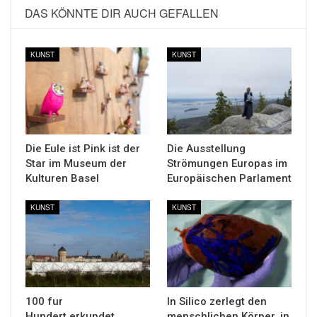
DAS KÖNNTE DIR AUCH GEFALLEN
KUNST
KUNST
Die Eule ist Pink ist der
Die Ausstellung
Star im Museum der
Strömungen Europas im
Kulturen Basel
Europäischen Parlament
KUNST
KUNST
100 fur
In Silico zerlegt den
Hundert erkundet
menschlichen Körper, in