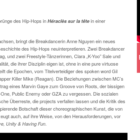
rünge des Hip-Hops in
Héraclès sur la tête
in einer
chsen, bringt die Breakdancerin Anne Nguyen ein neues
te Geschichte des Hip-Hops neuinterpretieren. Zwei Breakdancer
ag, und zwei Freestyle-Tänzerinnen, Clara „K-Yoo” Sale und
ität, die ihrer Disziplin eigen ist, ohne in eine pure virtuose
ift die Epochen, vom Titelverteidiger des spoken word Gil
Rapper Killer Mike (Reagan). Die Beziehungen zwischen MC’s
itrag eines Marvin Gaye zum Groove von Roots, der bissigen
-One, Public Enemy oder GZA zu vergessen. Die sozialen
he Überreste, die projects verfallen lassen und die Kritik des
ierende Botschaft dieser choreographischen Kunst, die von
 zeugt auch, auf ihre Weise, von den Herausforderungen, vor
e, Unity & Having Fun
.