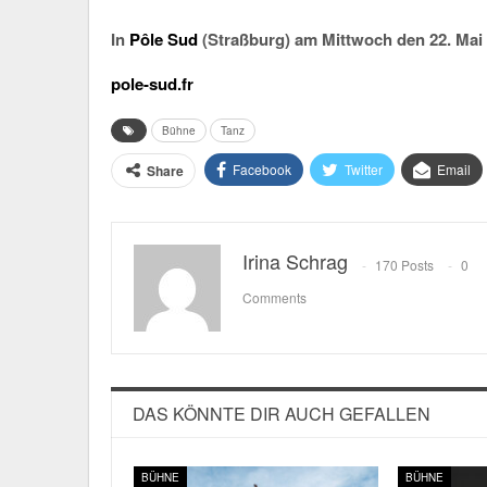
In
Pôle Sud
(Straßburg) am Mittwoch den 22. Mai
pole-sud.fr
Bühne
Tanz
Facebook
Twitter
Email
Share
Irina Schrag
170 Posts
0
Comments
DAS KÖNNTE DIR AUCH GEFALLEN
BÜHNE
BÜHNE