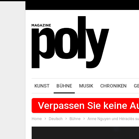
KUNST
BÜHNE
MUSIK
CHRONIKEN
G
Verpassen Sie keine 
Home
Deutsch
Bühne
Anne Nguyen und Héraclès sur 