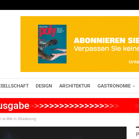
ESELLSCHAFT
DESIGN
ARCHITEKTUR
GASTRONOMIE
Ausgabe
>
>
>
>
>
>
>
>
>
>
>
>
>
>
>
>
>
>
>
>
>
la tête in Strasbourg
P