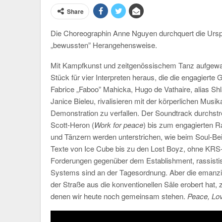
Share
Die Choreographin Anne Nguyen durchquert die Ursp
„bewussten” Herangehensweise.
Mit Kampfkunst und zeitgenössischem Tanz aufgewa
Stück für vier Interpreten heraus, die die engagier
Fabrice „Faboo” Mahicka, Hugo de Vathaire, alias Shl
Janice Bieleu, rivalisieren mit der körperlichen Musikal
Demonstration zu verfallen. Der Soundtrack durchstre
Scott-Heron (
Work for peace
) bis zum engagierten 
und Tänzern werden unterstrichen, wie beim Soul-Be
Texte von Ice Cube bis zu den Lost Boyz, ohne KRS
Forderungen gegenüber dem Establishment, rassistisc
Systems sind an der Tagesordnung. Aber die emanzip
der Straße aus die konventionellen Säle erobert hat,
denen wir heute noch gemeinsam stehen.
Peace, Lov