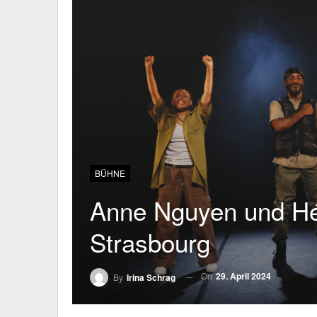
BÜHNE
Anne Nguyen und Héra
Strasbourg
On
29. April 2024
By
Irina Schrag