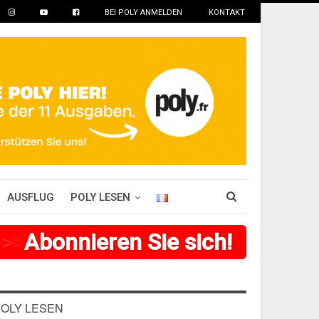
BEI POLY ANMELDEN
KONTAKT
AUSFLUG
POLY LESEN
>
>
>
Abonnieren Sie sich!
>
>
>
>
>
>
OLY LESEN