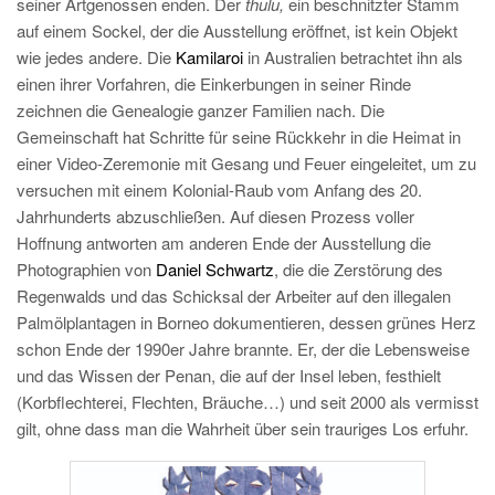
seiner Artgenossen enden. Der
thulu,
ein beschnitzter Stamm
auf einem Sockel, der die Ausstellung eröffnet, ist kein Objekt
wie jedes andere. Die
Kamilaroi
in Australien betrachtet ihn als
einen ihrer Vorfahren, die Einkerbungen in seiner Rinde
zeichnen die Genealogie ganzer Familien nach. Die
Gemeinschaft hat Schritte für seine Rückkehr in die Heimat in
einer Video-Zeremonie mit Gesang und Feuer eingeleitet, um zu
versuchen mit einem Kolonial-Raub vom Anfang des 20.
Jahrhunderts abzuschließen. Auf diesen Prozess voller
Hoffnung antworten am anderen Ende der Ausstellung die
Photographien von
Daniel Schwartz
, die die Zerstörung des
Regenwalds und das Schicksal der Arbeiter auf den illegalen
Palmölplantagen in Borneo dokumentieren, dessen grünes Herz
schon Ende der 1990er Jahre brannte. Er, der die Lebensweise
und das Wissen der Penan, die auf der Insel leben, festhielt
(Korbflechterei, Flechten, Bräuche…) und seit 2000 als vermisst
gilt, ohne dass man die Wahrheit über sein trauriges Los erfuhr.