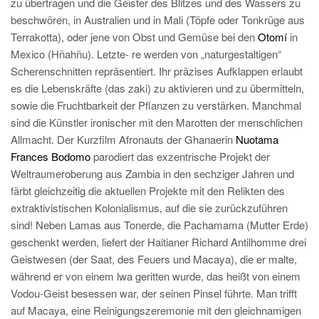
zu übertragen und die Geister des Blitzes und des Wassers zu
beschwören, in Australien und in Mali (Töpfe oder Tonkrüge aus
Terrakotta), oder jene von Obst und Gemüse bei den
Otomí
in
Mexico (Hñahñu). Letzte- re werden von „naturgestaltigen“
Scherenschnitten repräsentiert. Ihr präzises Aufklappen erlaubt
es die Lebenskräfte (das zaki) zu aktivieren und zu übermitteln,
sowie die Fruchtbarkeit der Pflanzen zu verstärken. Manchmal
sind die Künstler ironischer mit den Marotten der menschlichen
Allmacht. Der Kurzfilm Afronauts der Ghanaerin
Nuotama
Frances Bodomo
parodiert das exzentrische Projekt der
Weltraumeroberung aus Zambia in den sechziger Jahren und
färbt gleichzeitig die aktuellen Projekte mit den Relikten des
extraktivistischen Kolonialismus, auf die sie zurückzuführen
sind! Neben Lamas aus Tonerde, die Pachamama (Mutter Erde)
geschenkt werden, liefert der Haitianer Richard Antilhomme drei
Geistwesen (der Saat, des Feuers und Macaya), die er malte,
während er von einem lwa geritten wurde, das heißt von einem
Vodou-Geist besessen war, der seinen Pinsel führte. Man trifft
auf Macaya, eine Reinigungszeremonie mit den gleichnamigen