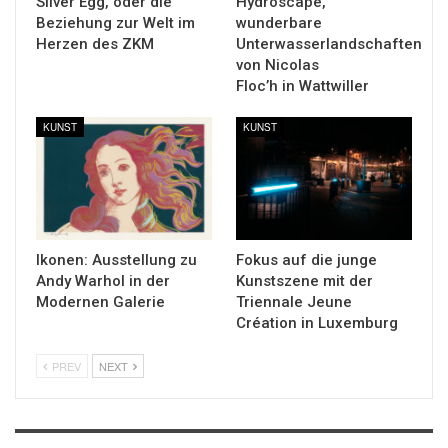
Silver Egg, oder die
Hydroscape,
Beziehung zur Welt im
wunderbare
Herzen des ZKM
Unterwasserlandschaften
von Nicolas
Floc’h in Wattwiller
KUNST
KUNST
Ikonen: Ausstellung zu
Fokus auf die junge
Andy Warhol in der
Kunstszene mit der
Modernen Galerie
Triennale Jeune
Création in Luxemburg
PREV
NEXT