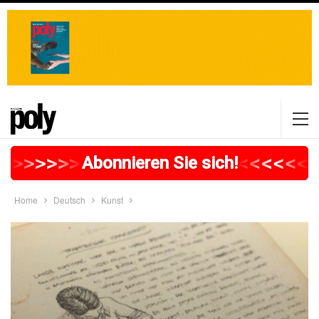
>
>
>
>
>
>
>
>
>
>
>
>
>
>
>
>
>
<
<
<
<
<
<
<
Abonnieren Sie sich!
Home
Deutsch
Kunst