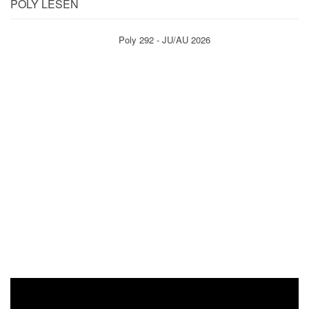
POLY LESEN
Poly 292 - JU/AU 2026