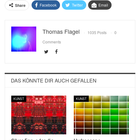
Facebook
Twitter
Email
Share
Thomas Flagel
1035 Posts
0
Comments
DAS KÖNNTE DIR AUCH GEFALLEN
KUNST
KUNST