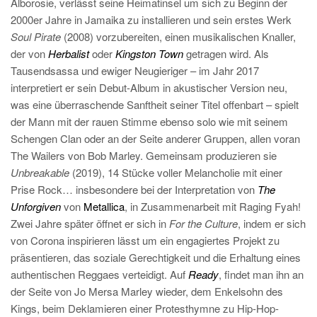
Alborosie, verlässt seine Heimatinsel um sich zu Beginn der
2000er Jahre in Jamaika zu installieren und sein erstes Werk
Soul Pirate
(2008) vorzubereiten, einen musikalischen Knaller,
der von
Herbalist
oder
Kingston Town
getragen wird. Als
Tausendsassa und ewiger Neugieriger – im Jahr 2017
interpretiert er sein Debut-Album in akustischer Version neu,
was eine überraschende Sanftheit seiner Titel offenbart – spielt
der Mann mit der rauen Stimme ebenso solo wie mit seinem
Schengen Clan oder an der Seite anderer Gruppen, allen voran
The Wailers von Bob Marley. Gemeinsam produzieren sie
Unbreakable
(2019), 14 Stücke voller Melancholie mit einer
Prise Rock… insbesondere bei der Interpretation von
The
Unforgiven
von
Metallica
, in Zusammenarbeit mit Raging Fyah!
Zwei Jahre später öffnet er sich in
For the Culture
, indem er sich
von Corona inspirieren lässt um ein engagiertes Projekt zu
präsentieren, das soziale Gerechtigkeit und die Erhaltung eines
authentischen Reggaes verteidigt. Auf
Ready
, findet man ihn an
der Seite von Jo Mersa Marley wieder, dem Enkelsohn des
Kings, beim Deklamieren einer Protesthymne zu Hip-Hop-