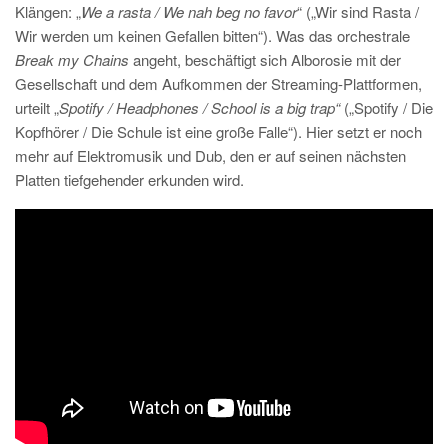
Klängen: „
We a rasta / We nah beg no favor
“ („Wir sind Rasta /
Wir werden um keinen Gefallen bitten“). Was das orchestrale
Break my Chains
angeht, beschäftigt sich Alborosie mit der
Gesellschaft und dem Aufkommen der Streaming-Plattformen,
urteilt „
Spotify / Headphones / School is a big trap“
(„Spotify / Die
Kopfhörer / Die Schule ist eine große Falle“). Hier setzt er noch
mehr auf Elektromusik und Dub, den er auf seinen nächsten
Platten tiefgehender erkunden wird.