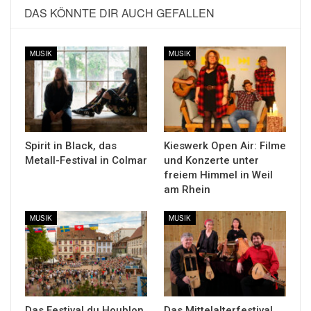
DAS KÖNNTE DIR AUCH GEFALLEN
MUSIK
MUSIK
Spirit in Black, das
Kieswerk Open Air: Filme
Metall-Festival in Colmar
und Konzerte unter
freiem Himmel in Weil
am Rhein
MUSIK
MUSIK
Das Festival du Houblon
Das Mittelalterfestival