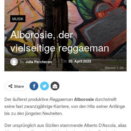
MUSIK
Alborosie, der
vielseitige reggaeman
On
30. April 2025
By
Julia Percheron
Alborosie © DR
Share
Der äußerst produktive
Reggaeman
Alborosie
durchstreift
seine fast zwanzigjährige Karriere, von den Hits seiner Anfänge
bis zu den jüngsten Neuheiten.
Der ursprünglich aus Sizilien stammende Alberto D’Ascola, alias