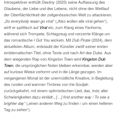
Introspektiver enthüllt
Destiny
(2023) seine Auffassung des
Glaubens, der Liebe und des Lebens, nicht ohne den Wettlauf
der Oberflächlichkeit der zeitgenössischen Welt zu attackieren.
„
So everybody waan go viral“
(„Also wollen alle viral gehen“),
wirft er spöttisch auf
Viral
ein, zum Klang eines Fanhorns,
während sich Trompete, Schlagzeug und verzerrte Klänge um
das romantische
I Got You
wickeln. Mit
Dub Pirate
(2024), dem
aktuellsten Album, entstaubt der Künstler zwölf seiner ersten
emblematischen Titel, ohne Texte und nach Art des Dubs. Aus
dem wiegenden Rap von
Kingston Town
wird
Kingston Dub
Town
,
die ursprünglichen Noten bleiben erkennbar, werden aber
auf kuriose Weise verformt und in die Länge gezogen. Im
vergangenen Monat ist der unermüdliche Kreative, in Begleitung
des runden und warmen Timbres von Irie Souljah
zurückgekehrt, mit einem optimistischen Lied, das, trotz aller
Schwierigkeiten dazu einlädt „
[…] find another way / To see a
brighter day“
(„einen anderen Weg zu finden / um einen helleren
Tag zu sehen“).