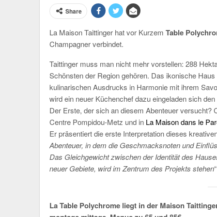
Share
La Maison Taittinger hat vor Kurzem
Table Polychr
Champagner verbindet.
Taittinger muss man nicht mehr vorstellen: 288 Hekta
Schönsten der Region gehören. Das ikonische Haus h
kulinarischen Ausdrucks in Harmonie mit ihrem Savoi
wird ein neuer Küchenchef dazu eingeladen sich den 
Der Erste, der sich an diesem Abenteuer versucht?
Centre Pompidou-Metz und in
La Maison dans le Par
Er präsentiert die erste Interpretation dieses kreat
Abenteuer, in dem die Geschmacksnoten und Einflüs
Das Gleichgewicht zwischen der Identität des Hauses 
neuer Gebiete, wird im Zentrum des Projekts stehen
La Table Polychrome liegt in der Maison Taittinge
montags mittags. Menus zu 65 und 85€