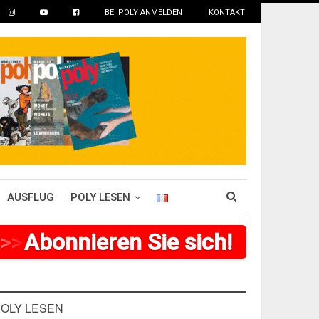
BEI POLY ANMELDEN
KONTAKT
AUSFLUG
POLY LESEN
>
>
Abonnieren Sie sich!
>
>
>
>
>
>
>
OLY LESEN