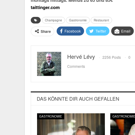
taittinger.com
Champagne
Gastronomie
Restaurant
Facebook
Twitter
Email
Share
Hervé Lévy
2256 Posts
0
Comments
DAS KÖNNTE DIR AUCH GEFALLEN
GASTRONOMIE
GASTRONOMI