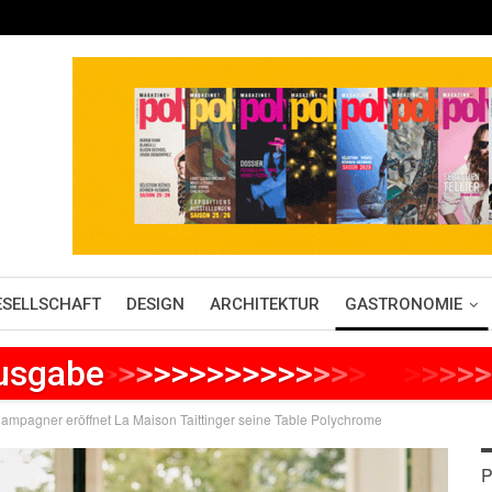
ESELLSCHAFT
DESIGN
ARCHITEKTUR
GASTRONOMIE
Ausgabe
>
>
>
>
>
>
>
>
>
>
>
>
>
>
>
>
>
>
>
>
>
mpagner eröffnet La Maison Taittinger seine Table Polychrome
P