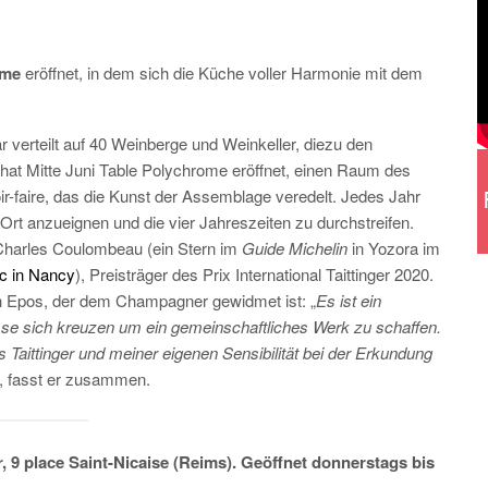
ome
eröffnet, in dem sich die Küche voller Harmonie mit dem
r verteilt auf 40 Weinberge und Weinkeller, diezu den
at Mitte Juni Table Polychrome eröffnet, einen Raum des
r-faire, das die Kunst der Assemblage veredelt. Jedes Jahr
Ort anzueignen und die vier Jahreszeiten zu durchstreifen.
 Charles Coulombeau (ein Stern im
Guide Michelin
in Yozora im
c in Nancy
), Preisträger des Prix International Taittinger 2020.
iven Epos, der dem Champagner gewidmet ist: „
Es ist ein
se sich kreuzen um ein gemeinschaftliches Werk zu schaffen.
Taittinger und meiner eigenen Sensibilität bei der Erkundung
“, fasst er zusammen.
r, 9 place Saint-Nicaise (Reims). Geöffnet donnerstags bis